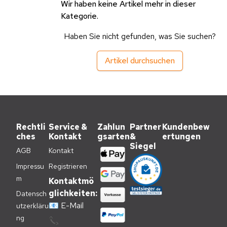
Wir haben keine Artikel mehr in dieser
Kategorie.
Haben Sie nicht gefunden, was Sie suchen?
Artikel durchsuchen
Rechtli
Service &
Zahlun
Partner
Kundenbew
ches
Kontakt
gsarten
&
ertungen
Siegel
AGB
Kontakt
Impressu
Registrieren
m
Kontaktmö
glichkeiten:
Datensch
📧
E-Mail
utzerkläru
ng
📞