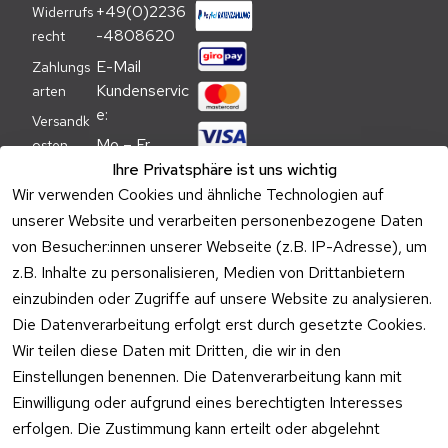
+49(0)2236
Widerrufs
-4808620
recht
E-Mail 
Zahlungs
Kundenservic
arten
e:
Versandk
Mo – Fr 
osten
09:00 – 
Ihre Privatsphäre ist uns wichtig
Batteriehi
17:00 Uhr
Wir verwenden Cookies und ähnliche Technologien auf
nweis
unserer Website und verarbeiten personenbezogene Daten
Telefon 
Verpacku
von Besucher:innen unserer Webseite (z.B. IP-Adresse), um
Kundenservic
ngshinwei
e:
z.B. Inhalte zu personalisieren, Medien von Drittanbietern
se
einzubinden oder Zugriffe auf unsere Website zu analysieren.
Mo – Fr 11:00 
Altgeräte
Die Datenverarbeitung erfolgt erst durch gesetzte Cookies.
– 15:00 Uhr
-
Wir teilen diese Daten mit Dritten, die wir in den
Entsorgu
Versa
Einstellungen benennen. Die Datenverarbeitung kann mit
ng
ndpa
Einwilligung oder aufgrund eines berechtigten Interesses
rtner
erfolgen. Die Zustimmung kann erteilt oder abgelehnt
Vertrag