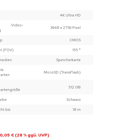
4K Ultra HD
le Video-
3648 x 2736 Pixel
g
yp
CMOS
el (FOV)
155 °
medien
Speicherkarte
le
MicroSD (TransFlash)
karten
512 GB
kartengröße
arbe
Schwarz
ht bis
18 m
0,05 € (28 % ggü. UVP)