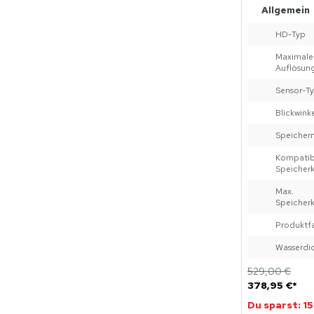
Allgemein
HD-Typ
Maxima
Auflösun
Sensor-T
Blickwink
Speicher
Kompatib
Speicher
Max.
Speicher
Produktf
Wasserdic
529,00 €
378,95 €
*
Du sparst: 15