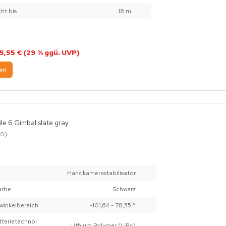
ht bis
18 m
5,55 € (29 % ggü. UVP)
en
e 6 Gimbal slate gray
0
Handkamerastabilisator
arbe
Schwarz
winkelbereich
-101,64 - 78,55 °
terietechnol
Lithium Polymer (LiPo)