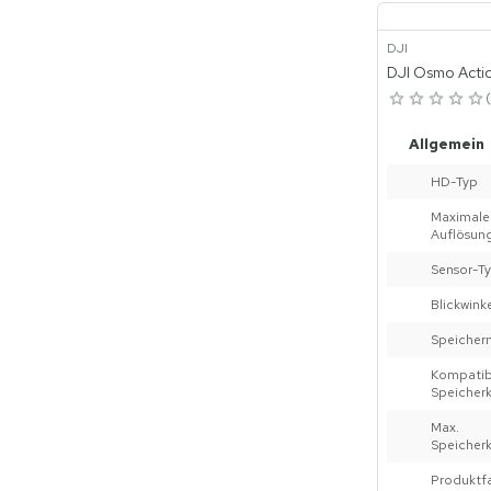
DJI
DJI Osmo Acti
Allgemein
HD-Typ
Maxima
Auflösun
Sensor-T
Blickwink
Speicher
Kompatib
Speicher
Max.
Speicher
Produktf