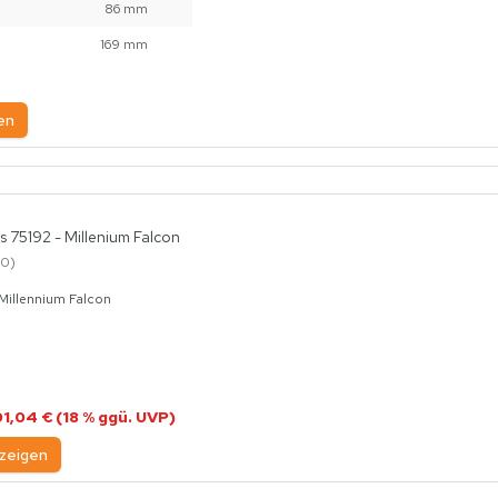
86 mm
169 mm
en
 75192 - Millenium Falcon
0
Millennium Falcon
1,04 € (18 % ggü. UVP)
zeigen