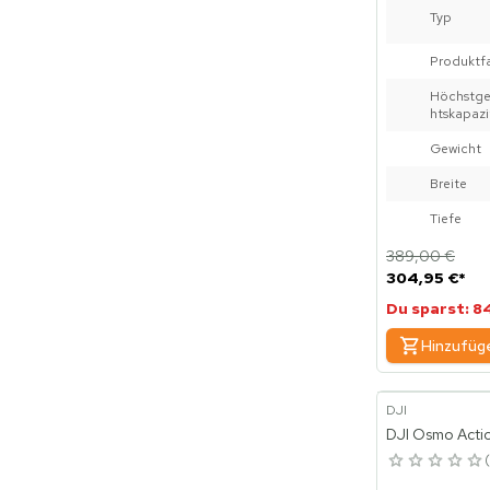
Typ
Produktf
Höchstge
htskapazi
Gewicht
Breite
Tiefe
389,00 €
304,95 €
*
Du sparst: 8
Hinzufüg
DJI
DJI Osmo Acti