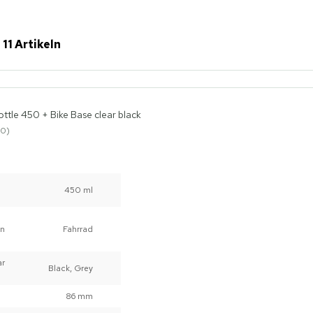
 11 Artikeln
ottle 450 + Bike Base clear black
0
450 ml
un
Fahrrad
ar
Black, Grey
86 mm