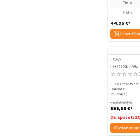
Tiefe
Höhe
44,95 €
*
Hinzufüg
LEGO
LEGO Star Wars
LEGO Star Wars 
Bausatz
16 Jahr(e)
Kunststoff
1.099,99 €
7541 Stück(e)
898,95 €
*
13,6 kg
Du sparst: 20
Optionen an