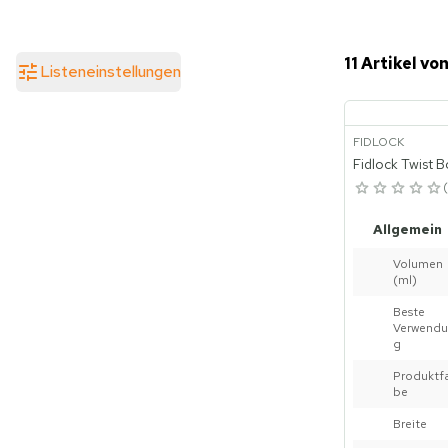
11 Artikel von
Listeneinstellungen
FIDLOCK
Fidlock Twist B
Allgemein
Volumen
(ml)
Beste
Verwend
g
Produktf
be
Breite