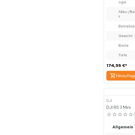
ogie
Akku-/Bat
t
Betriebsz
Gewicht
Breite
Tiefe
174,95 €
*
Hinzufüg
DJI
DJI RS 3 Mini
Allgemein