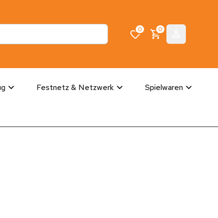
0
0
ug
Festnetz & Netzwerk
Spielwaren