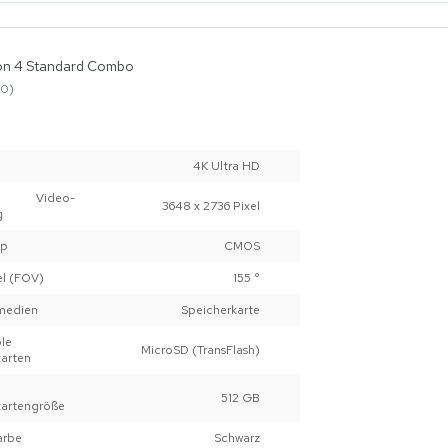
on 4 Standard Combo
0
4K Ultra HD
le Video-
3648 x 2736 Pixel
g
yp
CMOS
el (FOV)
155 °
medien
Speicherkarte
le
MicroSD (TransFlash)
karten
512 GB
kartengröße
arbe
Schwarz