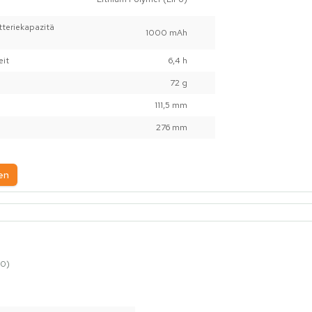
teriekapazitä
1000 mAh
eit
6,4 h
72 g
111,5 mm
276 mm
en
0