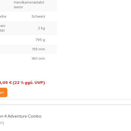
Handkamerastabil
isator
arbe
Schwarz
wic
2 kg
tät
795 g
159 mm
180 mm
4,05 € (22 % ggü. UVP)
en
on 4 Adventure Combo
0