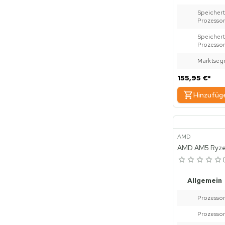
Speich
Prozessor
Speicher
Prozessor
Marktseg
155,95 €
*
Hinzufüg
AMD
AMD AM5 Ryze
Allgemein
Prozessor
Prozessor