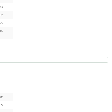
cs
Hz
op
86
0F
 5