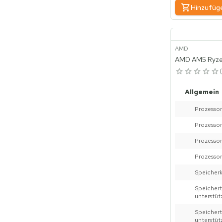
Hinzufüg
AMD
AMD AM5 Ryze
Allgemein
Prozessor
Prozessor
Prozessor
Prozessor
Speicher
Speich
unterstüt
Speiche
unterstüt