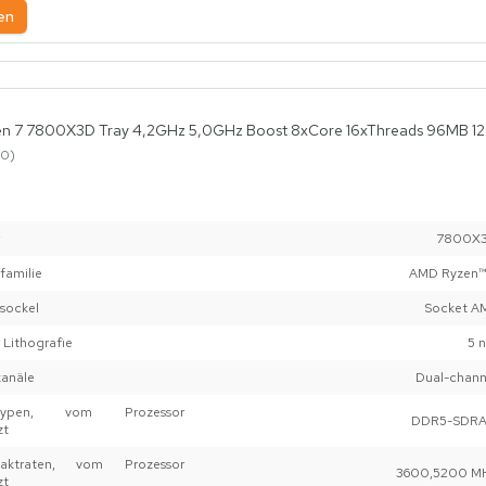
en
n 7 7800X3D Tray 4,2GHz 5,0GHz Boost 8xCore 16xThreads 96MB 1
0
7800X
familie
AMD Ryzen™
sockel
Socket A
 Lithografie
5 
kanäle
Dual-chann
ertypen, vom Prozessor
DDR5-SDR
zt
rtaktraten, vom Prozessor
3600,5200 M
zt