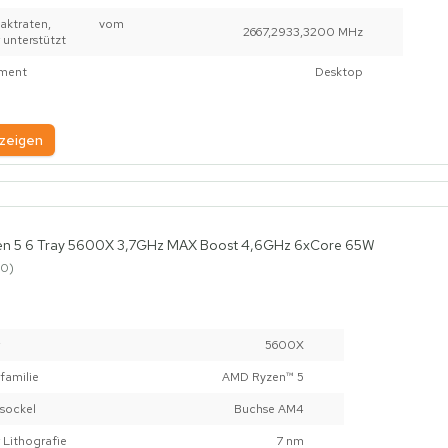
ertaktraten, vom
2667,2933,3200 MHz
 unterstützt
ment
Desktop
zeigen
n 5 6 Tray 5600X 3,7GHz MAX Boost 4,6GHz 6xCore 65W
0
5600X
familie
AMD Ryzen™ 5
sockel
Buchse AM4
 Lithografie
7 nm