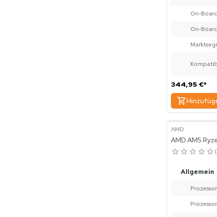
On-Board
On-Board
Marktseg
Kompatib
344,95 €
*
Hinzufüg
AMD
AMD AM5 Ryze
Allgemein
Prozessor
Prozessor