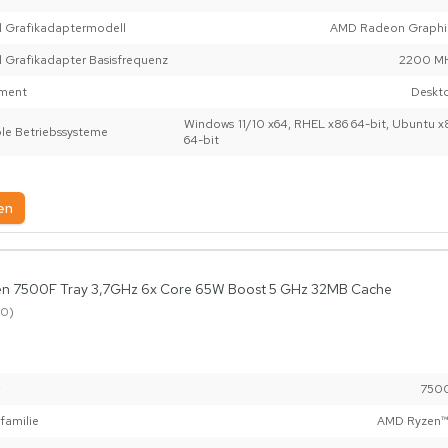
 Grafikadaptermodell
AMD Radeon Graphi
 Grafikadapter Basisfrequenz
2200 M
ment
Deskt
Windows 11/10 x64, RHEL x86 64-bit, Ubuntu x
le Betriebssysteme
64-bit
en
n 7500F Tray 3,7GHz 6x Core 65W Boost 5 GHz 32MB Cache
0
750
familie
AMD Ryzen™