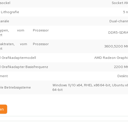
sockel
Socket A
 Lithografie
5 
kanäle
Dual-chann
ertypen, vom Prozessor
DDR5-SDR
zt
rtaktraten, vom Prozessor
3600,5200 M
zt
 Grafikadaptermodell
AMD Radeon Graphi
 Grafikadapter Basisfrequenz
2200 M
ment
Deskt
Windows 11/10 x64, RHEL x86 64-bit, Ubuntu x
le Betriebssysteme
64-bit
en