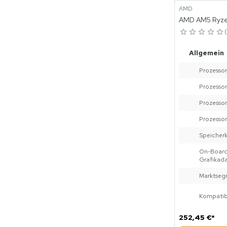
AMD
AMD AM5 Ryze
Allgemein
Prozessor
Prozessor
Prozessor
Prozessor
Speicher
On-Boar
Grafikad
Marktseg
Kompatib
252,45 €
*