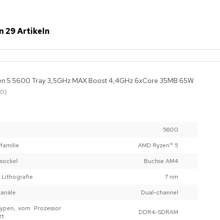
n 29 Artikeln
n 5 5600 Tray 3,5GHz MAX Boost 4,4GHz 6xCore 35MB 65W
0
5600
familie
AMD Ryzen™ 5
sockel
Buchse AM4
 Lithografie
7 nm
kanäle
Dual-channel
typen, vom Prozessor
DDR4-SDRAM
zt