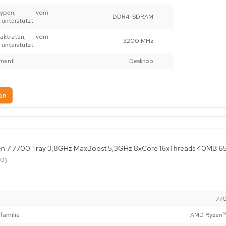
ertypen, vom
DDR4-SDRAM
 unterstützt
taktraten, vom
3200 MHz
 unterstützt
ment
Desktop
en
n 7 7700 Tray 3,8GHz MaxBoost 5,3GHz 8xCore 16xThreads 40MB 
0
77
familie
AMD Ryzen™