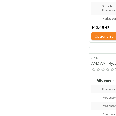
Speich
Prozessor
Marktseg
143,45 €
*
Optionen an
AMD
AMD AM4 Ryze
Allgemein
Prozessor
Prozessor
Prozessor
Prozessor