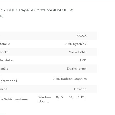
n 7 7700X Tray 4,5GHz 8xCore 40MB 105W
0
7700X
familie
AMD Ryzen™ 7
sockel
Socket AM5
hersteller
AMD
kanäle
Dual-channel
d
AMD Radeon Graphics
aptermodell
ment
Desktop
Windows 11/10 x64, RHEL,
le Betriebssysteme
Ubuntu