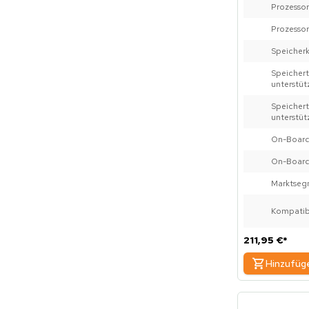
Prozessor
Prozessor
Speicher
Speich
unterstüt
Speiche
unterstüt
On-Board
On-Board
Marktseg
Kompatib
211,95 €
*
Hinzufüg