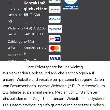
m
Kontaktmö
glichkeiten:
Datensch
📧
E-Mail
utzerkläru
ng
📞
+49(0)2236
Widerrufs
-4808620
recht
E-Mail 
Zahlungs
Kundenservic
arten
e:
Versandk
Mo – Fr 
osten
09:00 – 
Ihre Privatsphäre ist uns wichtig
Batteriehi
17:00 Uhr
Wir verwenden Cookies und ähnliche Technologien auf
nweis
unserer Website und verarbeiten personenbezogene Daten
Telefon 
Verpacku
von Besucher:innen unserer Webseite (z.B. IP-Adresse), um
Kundenservic
ngshinwei
e:
z.B. Inhalte zu personalisieren, Medien von Drittanbietern
se
einzubinden oder Zugriffe auf unsere Website zu analysieren.
Mo – Fr 11:00 
Altgeräte
Die Datenverarbeitung erfolgt erst durch gesetzte Cookies.
– 15:00 Uhr
-