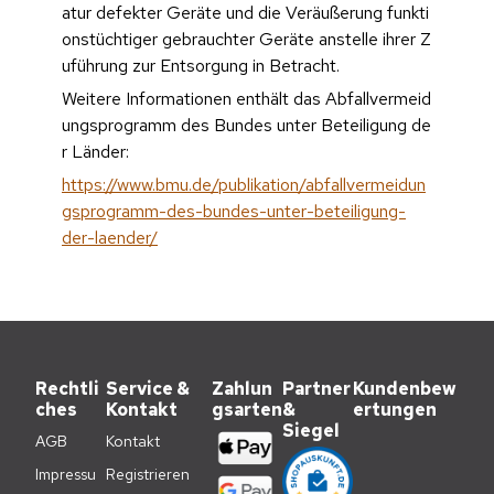
atur defekter Geräte und die Veräußerung funkti
onstüchtiger gebrauchter Geräte anstelle ihrer Z
uführung zur Entsorgung in Betracht. 
Weitere Informationen enthält das Abfallvermeid
ungsprogramm des Bundes unter Beteiligung de
r Länder:
https://www.bmu.de/publikation/abfallvermeidun
gsprogramm-des-bundes-unter-beteiligung-
der-laender/
Rechtli
Service &
Zahlun
Partner
Kundenbew
ches
Kontakt
gsarten
&
ertungen
Siegel
AGB
Kontakt
Impressu
Registrieren