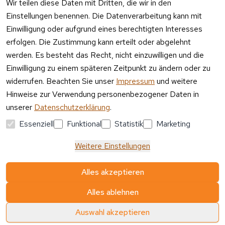
Wir teilen diese Daten mit Dritten, die wir in den
Entsorgu
Versa
Einstellungen benennen. Die Datenverarbeitung kann mit
ng
ndpa
Einwilligung oder aufgrund eines berechtigten Interesses
rtner
erfolgen. Die Zustimmung kann erteilt oder abgelehnt
Vertrag
werden. Es besteht das Recht, nicht einzuwilligen und die
widerrufen
Einwilligung zu einem späteren Zeitpunkt zu ändern oder zu
widerrufen. Beachten Sie unser
Impressum
und weitere
Hinweise zur Verwendung personenbezogener Daten in
unserer
Datenschutzerklärung
.
Essenziell
Funktional
Statistik
Marketing
Weitere Einstellungen
Alles akzeptieren
Alles ablehnen
© Media-Reich GmbH
Auswahl akzeptieren