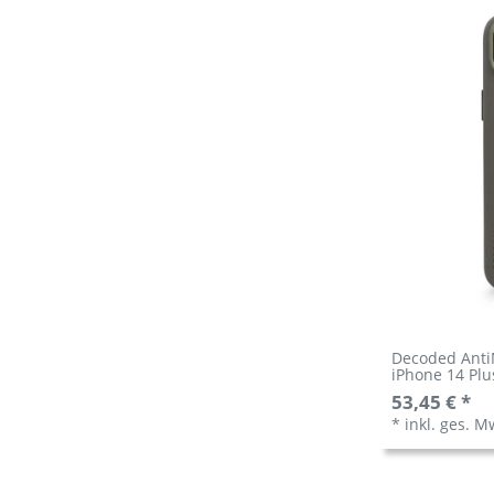
Decoded AntiM
iPhone 14 Plu
53,45 € *
*
inkl. ges. M