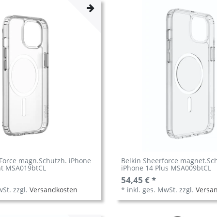
nForce magn.Schutzh. iPhone
Belkin Sheerforce magnet.Sch
nt MSA019btCL
iPhone 14 Plus MSA009btCL
54,45 € *
wSt.
zzgl.
Versandkosten
*
inkl. ges. MwSt.
zzgl.
Versa