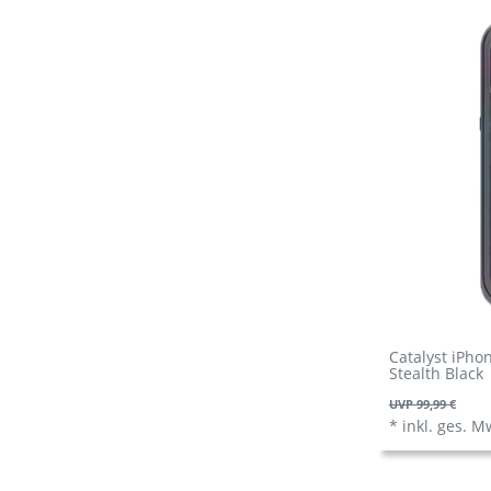
Catalyst iPho
Stealth Black
UVP 99,99 €
*
inkl. ges. M