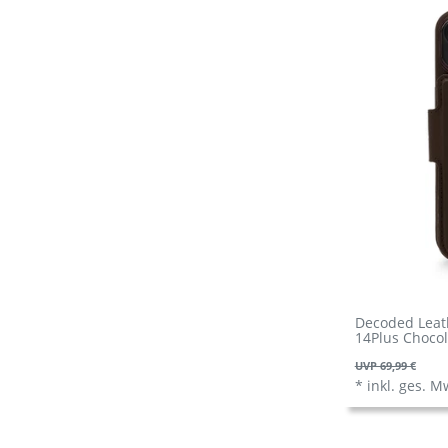
Decoded Leath
14Plus Choco
UVP 69,99 €
*
inkl. ges. M