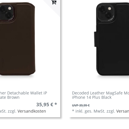
er Detachable Wallet iP
Decoded Leather MagSafe Mo
late Brown
iPhone 14 Plus Black
35,95 € *
UVP 39,99 €
wSt.
zzgl.
Versandkosten
*
inkl. ges. MwSt.
zzgl.
Versa