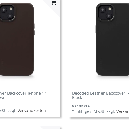
her Backcover iPhone 14
Decoded Leather Backcover i
own
Black
UVP 49,99 €
wSt.
zzgl.
Versandkosten
*
inkl. ges. MwSt.
zzgl.
Versa