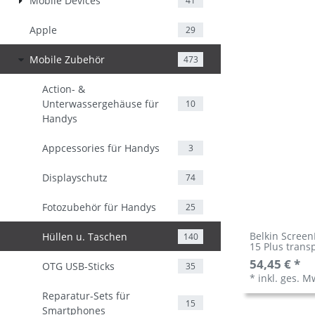
Mobile Devices
41
Apple
29
Mobile Zubehör
473
Action- &
Unterwassergehäuse für
10
Handys
Appcessories für Handys
3
Displayschutz
74
Fotozubehör für Handys
25
Belkin Scree
Hüllen u. Taschen
140
15 Plus tran
54,45 € *
OTG USB-Sticks
35
*
inkl. ges. M
Reparatur-Sets für
15
Smartphones