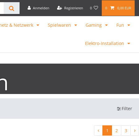
Anmelden
Registrieren
0
0
0,00 EUR
netz & Netzwerk
Spielwaren
Gaming
Fun
Elektro-Installation
n
Filter
1
2
3