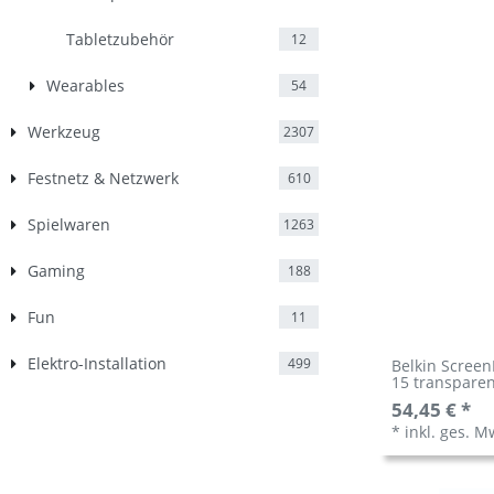
Tabletzubehör
12
Wearables
54
Werkzeug
2307
Festnetz & Netzwerk
610
Spielwaren
1263
Gaming
188
Fun
11
Elektro-Installation
499
Belkin Scree
15 transpare
54,45 € *
*
inkl. ges. M