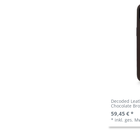
Decoded Leat
Chocolate Br
59,45 € *
*
inkl. ges. M