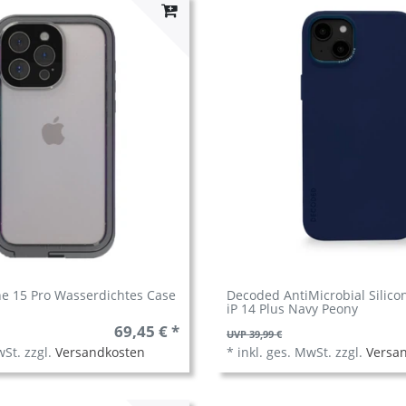
ne 15 Pro Wasserdichtes Case
Decoded AntiMicrobial Silico
iP 14 Plus Navy Peony
69,45 € *
UVP 39,99 €
wSt.
zzgl.
Versandkosten
*
inkl. ges. MwSt.
zzgl.
Versa