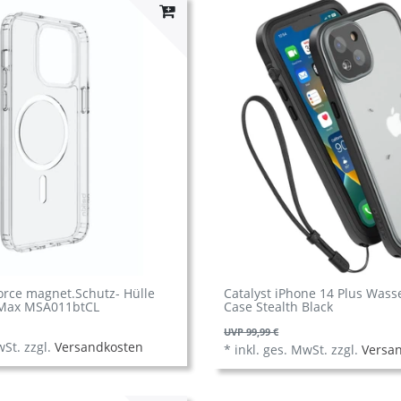
orce magnet.Schutz- Hülle
Catalyst iPhone 14 Plus Wass
oMax MSA011btCL
Case Stealth Black
UVP 99,99 €
wSt.
zzgl.
Versandkosten
*
inkl. ges. MwSt.
zzgl.
Versa