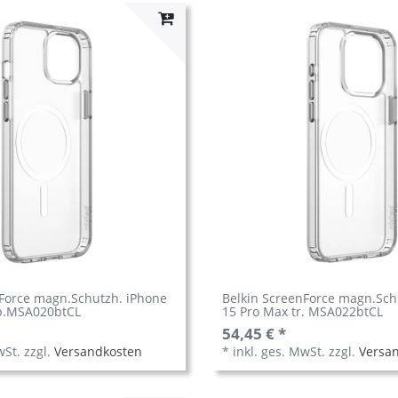
nForce magn.Schutzh. iPhone
Belkin ScreenForce magn.Sch
sp.MSA020btCL
15 Pro Max tr. MSA022btCL
54,45 € *
wSt.
zzgl.
Versandkosten
*
inkl. ges. MwSt.
zzgl.
Versa