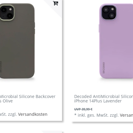
icrobial Silicone Backcover
Decoded AntiMicrobial Silico
s Olive
iPhone 14Plus Lavender
UVP 39,99 €
wSt.
zzgl.
Versandkosten
*
inkl. ges. MwSt.
zzgl.
Versa