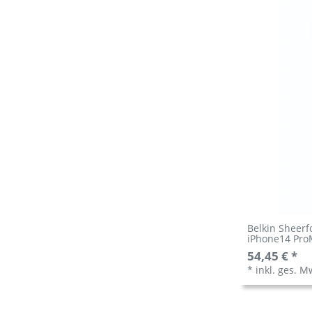
Belkin Sheerf
iPhone14 Pr
54,45 € *
*
inkl. ges. M