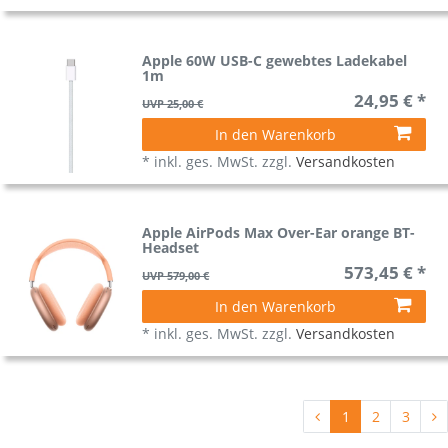
Apple 60W USB-C gewebtes Ladekabel
1m
24,95 € *
UVP 25,00 €
In den Warenkorb
*
inkl. ges. MwSt.
zzgl.
Versandkosten
Apple AirPods Max Over-Ear orange BT-
Headset
573,45 € *
UVP 579,00 €
In den Warenkorb
*
inkl. ges. MwSt.
zzgl.
Versandkosten
1
2
3