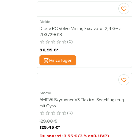
Dickie
Dickie RC Volvo Mining Excavator 2,4 GHz
203729018
0
90,95 €
*
Hinzufügen
Amewi
AMEWI Skyrunner V3 Elektro-Segelflugzeug
mit Gyro
0
129,00 €
125,45 €
*
Du sparst: 3,55 € (3 % ggü. UVP)