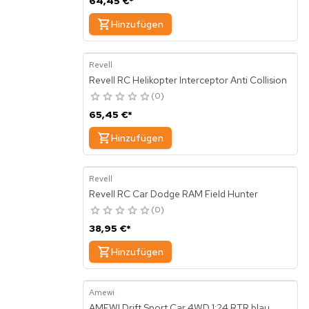
64,45 €
*
Hinzufügen
Revell
Revell RC Helikopter Interceptor Anti Collision
0
65,45 €
*
Hinzufügen
Revell
Revell RC Car Dodge RAM Field Hunter
0
38,95 €
*
Hinzufügen
Amewi
AMEWI Drift Sport Car 4WD 1:24 RTR blau