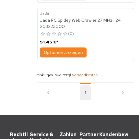
Jada
Jada RC Spidey Web Crawler 27 MHz 1:24
203223000
0
51,45 €
*
Optionen anzeigen
*
inkl. ges. MwSt
zzgl.
Versandkosten
1
Rechtli
Service &
Zahlun
Partner
Kundenbew