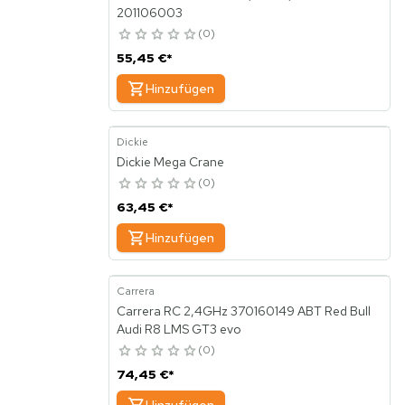
201106003
0
55,45 €
*
Hinzufügen
Dickie
Dickie Mega Crane
0
63,45 €
*
Hinzufügen
Carrera
Carrera RC 2,4GHz 370160149 ABT Red Bull
Audi R8 LMS GT3 evo
0
74,45 €
*