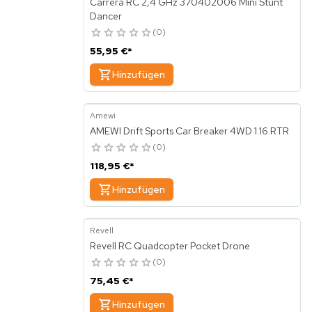
Carrera RC 2,4 GHz 370402006 Mini Stunt
Dancer
0
55,95 €
*
Hinzufügen
Amewi
AMEWI Drift Sports Car Breaker 4WD 1:16 RTR
0
118,95 €
*
Hinzufügen
Revell
Revell RC Quadcopter Pocket Drone
0
75,45 €
*
Hinzufügen