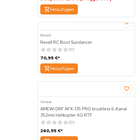
Hinzufügen
Revell
Revell RC Boot Sundancer
0
70,95 €
*
Hinzufügen
Amewi
AMEWI DRF AFX-135 PRO brushless 6-Kanal
352mm Helikopter 6G RTF
0
260,95 €
*