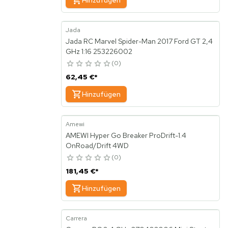
Hinzufügen
Jada
Jada RC Marvel Spider-Man 2017 Ford GT 2,4
GHz 1:16 253226002
0
62,45 €
*
Hinzufügen
Amewi
AMEWI Hyper Go Breaker ProDrift-1.4
OnRoad/Drift 4WD
0
181,45 €
*
Hinzufügen
Carrera