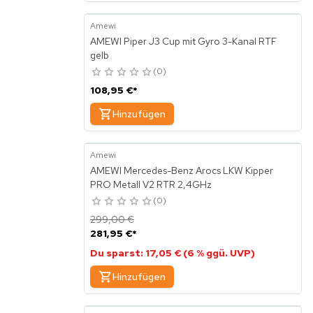
Amewi
AMEWI Piper J3 Cup mit Gyro 3-Kanal RTF
gelb
0
108,95 €
*
Hinzufügen
Amewi
AMEWI Mercedes-Benz Arocs LKW Kipper
PRO Metall V2 RTR 2,4GHz
0
299,00 €
281,95 €
*
Du sparst: 17,05 € (6 % ggü. UVP)
Hinzufügen