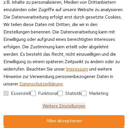
e:
z.B. Inhalte zu personalisieren, Medien von Drittanbietern
se
einzubinden oder Zugriffe auf unsere Website zu analysieren.
Mo – Fr 11:00 
Altgeräte
Die Datenverarbeitung erfolgt erst durch gesetzte Cookies.
– 15:00 Uhr
-
Wir teilen diese Daten mit Dritten, die wir in den
Entsorgu
Versa
Einstellungen benennen. Die Datenverarbeitung kann mit
ng
ndpa
Einwilligung oder aufgrund eines berechtigten Interesses
rtner
erfolgen. Die Zustimmung kann erteilt oder abgelehnt
Vertrag
werden. Es besteht das Recht, nicht einzuwilligen und die
widerrufen
Einwilligung zu einem späteren Zeitpunkt zu ändern oder zu
widerrufen. Beachten Sie unser
Impressum
und weitere
Hinweise zur Verwendung personenbezogener Daten in
unserer
Datenschutzerklärung
.
Essenziell
Funktional
Statistik
Marketing
Weitere Einstellungen
Alles akzeptieren