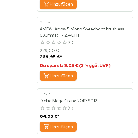
Hinzufügen
Amewi
AMEWI Arrow 5 Mono Speedboot brushless
633mm RTR 2,4GHz
0
279,00 €
269,95 €
*
Du sparst: 9,05 € (3 % ggü. UVP)
Hinzufügen
Dickie
Dickie Mega Crane 201139012
0
64,95 €
*
Hinzufügen