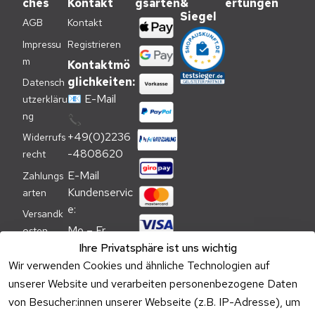
ches
Kontakt
gsarten
&
ertungen
Siegel
AGB
Kontakt
Impressu
Registrieren
m
Kontaktmö
glichkeiten:
Datensch
📧
E-Mail
utzerkläru
ng
📞
+49(0)2236
Widerrufs
-4808620
recht
E-Mail 
Zahlungs
Kundenservic
arten
e:
Versandk
Mo – Fr 
osten
09:00 – 
Ihre Privatsphäre ist uns wichtig
Batteriehi
17:00 Uhr
Wir verwenden Cookies und ähnliche Technologien auf
nweis
unserer Website und verarbeiten personenbezogene Daten
Telefon 
Verpacku
von Besucher:innen unserer Webseite (z.B. IP-Adresse), um
Kundenservic
ngshinwei