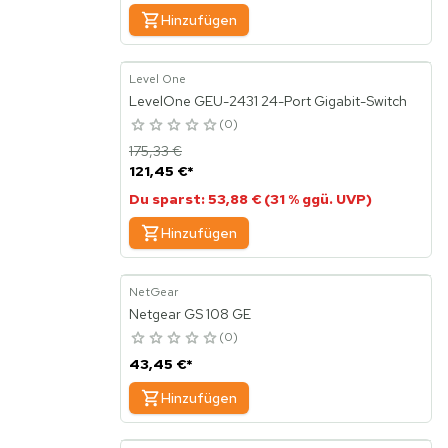
Hinzufügen
Level One
LevelOne GEU-2431 24-Port Gigabit-Switch
0
175,33 €
121,45 €
*
Du sparst: 53,88 € (31 % ggü. UVP)
Hinzufügen
NetGear
Netgear GS 108 GE
0
43,45 €
*
Hinzufügen