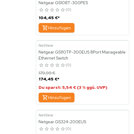
Netgear GS108T-300PES
0
104,45 €
*
Hinzufügen
NetGear
Netgear GS110TP-300EUS 8Port Manageable
Ethernet Switch
0
179,99 €
174,45 €
*
Du sparst: 5,54 € (3 % ggü. UVP)
Hinzufügen
NetGear
Netgear GS324-200EUS
0