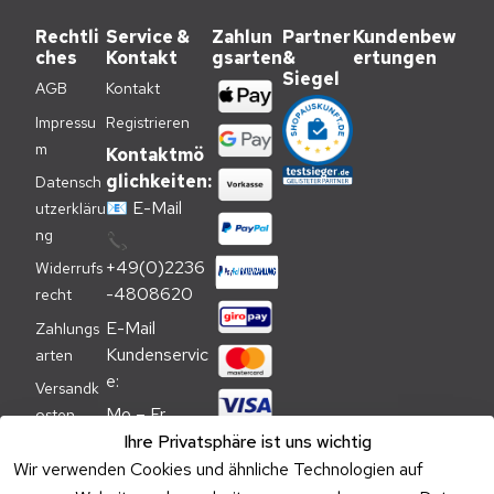
Rechtli
Service &
Zahlun
Partner
Kundenbew
ches
Kontakt
gsarten
&
ertungen
Siegel
AGB
Kontakt
Impressu
Registrieren
m
Kontaktmö
glichkeiten:
Datensch
📧
E-Mail
utzerkläru
ng
📞
+49(0)2236
Widerrufs
-4808620
recht
E-Mail 
Zahlungs
Kundenservic
arten
e:
Versandk
Mo – Fr 
osten
09:00 – 
Ihre Privatsphäre ist uns wichtig
Batteriehi
17:00 Uhr
Wir verwenden Cookies und ähnliche Technologien auf
nweis