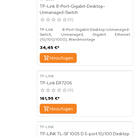
TP-Link 8-Port-Gigabit-Desktop-
DC input Spannung
Unmanaged-Switch
7 - 57 V
0
Power over Ethernet (PoE)
TP-Link 8-Port-Gigabit-Desktop-Unmanaged-
Ja
Switch, Unmanaged, Gigabit Ethernet
(10/100/1000), Wandmontage
Wandmontage
34,45 €
*
Ja
Hinzufügen
TP-LINK
TP-Link ER7206
0
161,95 €
*
Hinzufügen
TP-LINK
TP-LINK TL-SF 1005 D 5-port 10/100 Desktop