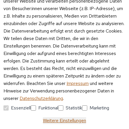
unserer Website und verarbeiten personenbezogene Daten
Telefon 
Verpacku
von Besucher:innen unserer Webseite (z.B. IP-Adresse), um
Kundenservic
ngshinwei
e:
z.B. Inhalte zu personalisieren, Medien von Drittanbietern
se
einzubinden oder Zugriffe auf unsere Website zu analysieren.
Mo – Fr 11:00 
Altgeräte
Die Datenverarbeitung erfolgt erst durch gesetzte Cookies.
– 15:00 Uhr
-
Wir teilen diese Daten mit Dritten, die wir in den
Entsorgu
Versa
Einstellungen benennen. Die Datenverarbeitung kann mit
ng
ndpa
Einwilligung oder aufgrund eines berechtigten Interesses
rtner
erfolgen. Die Zustimmung kann erteilt oder abgelehnt
Vertrag
werden. Es besteht das Recht, nicht einzuwilligen und die
widerrufen
Einwilligung zu einem späteren Zeitpunkt zu ändern oder zu
widerrufen. Beachten Sie unser
Impressum
und weitere
Hinweise zur Verwendung personenbezogener Daten in
unserer
Datenschutzerklärung
.
Essenziell
Funktional
Statistik
Marketing
Weitere Einstellungen