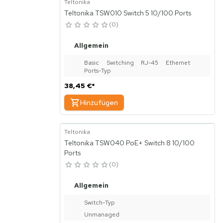
Teltonika
Teltonika TSW010 Switch 5 10/100 Ports
0
Allgemein
Basic Switching RJ-45 Ethernet
Ports-Typ
Fast Ethernet (10/100)
38,45 €
*
Anzahl der basisschaltenden RJ-45
Hinzufügen
Ethernet Ports
5
Teltonika
MAC-Adressentabelle
Teltonika TSW040 PoE+ Switch 8 10/100
2000 Eintragungen
Ports
Routing-/Switching-Kapazität
0
1 Gbit/s
Allgemein
Netzstandard
IEEE 802.3, IEEE 802.3az, IEEE
Switch-Typ
802.3u
Unmanaged