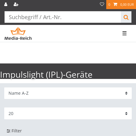
0
0,00 EUR
☰
Impulslight (IPL)-Geräte
Filter