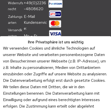
+49(0)2236
Widerrufs
-4808620
recht
E-Mail 
Zahlungs
Kundenservic
arten
e:
Versandk
Mo – Fr 
osten
09:00 – 
Ihre Privatsphäre ist uns wichtig
Batteriehi
17:00 Uhr
Wir verwenden Cookies und ähnliche Technologien auf
nweis
unserer Website und verarbeiten personenbezogene Daten
Telefon 
Verpacku
von Besucher:innen unserer Webseite (z.B. IP-Adresse), um
Kundenservic
ngshinwei
e:
z.B. Inhalte zu personalisieren, Medien von Drittanbietern
se
einzubinden oder Zugriffe auf unsere Website zu analysieren.
Mo – Fr 11:00 
Altgeräte
Die Datenverarbeitung erfolgt erst durch gesetzte Cookies.
– 15:00 Uhr
-
Wir teilen diese Daten mit Dritten, die wir in den
Entsorgu
Versa
Einstellungen benennen. Die Datenverarbeitung kann mit
ng
ndpa
Einwilligung oder aufgrund eines berechtigten Interesses
rtner
erfolgen. Die Zustimmung kann erteilt oder abgelehnt
Vertrag