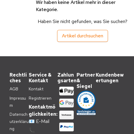
Wir haben keine Artikel mehr in dieser
Kategorie.
Haben Sie nicht gefunden, was Sie suchen?
Artikel durchsuchen
Rechtli
Service &
Zahlun
Partner
Kundenbew
ches
Kontakt
gsarten
&
ertungen
Siegel
AGB
Kontakt
Impressu
Registrieren
m
Kontaktmö
glichkeiten:
Datensch
📧
E-Mail
utzerkläru
ng
📞