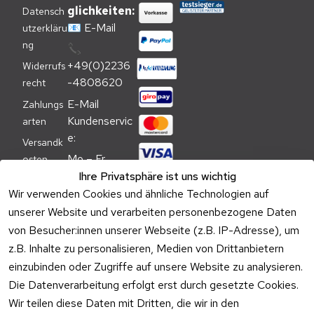
glichkeiten:
Datensch
📧
E-Mail
utzerkläru
ng
📞
+49(0)2236
Widerrufs
-4808620
recht
E-Mail 
Zahlungs
Kundenservic
arten
e:
Versandk
Mo – Fr 
osten
09:00 – 
Ihre Privatsphäre ist uns wichtig
Batteriehi
17:00 Uhr
Wir verwenden Cookies und ähnliche Technologien auf
nweis
unserer Website und verarbeiten personenbezogene Daten
Telefon 
Verpacku
von Besucher:innen unserer Webseite (z.B. IP-Adresse), um
Kundenservic
ngshinwei
e:
z.B. Inhalte zu personalisieren, Medien von Drittanbietern
se
einzubinden oder Zugriffe auf unsere Website zu analysieren.
Mo – Fr 11:00 
Altgeräte
Die Datenverarbeitung erfolgt erst durch gesetzte Cookies.
– 15:00 Uhr
-
Wir teilen diese Daten mit Dritten, die wir in den
Entsorgu