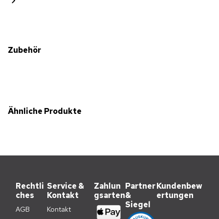
Zubehör
Ähnliche Produkte
Rechtli
Service &
Zahlun
Partner
Kundenbew
ches
Kontakt
gsarten
&
ertungen
Siegel
AGB
Kontakt