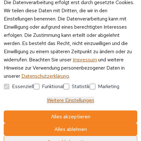
Die Datenverarbeitung erfolgt erst durch gesetzte Cookies.
– 15:00 Uhr
-
Wir teilen diese Daten mit Dritten, die wir in den
Entsorgu
Versa
Einstellungen benennen. Die Datenverarbeitung kann mit
ng
ndpa
Einwilligung oder aufgrund eines berechtigten Interesses
rtner
erfolgen. Die Zustimmung kann erteilt oder abgelehnt
Vertrag
werden. Es besteht das Recht, nicht einzuwilligen und die
widerrufen
Einwilligung zu einem späteren Zeitpunkt zu ändern oder zu
widerrufen. Beachten Sie unser
Impressum
und weitere
Hinweise zur Verwendung personenbezogener Daten in
unserer
Datenschutzerklärung
.
Essenziell
Funktional
Statistik
Marketing
Weitere Einstellungen
Alles akzeptieren
Alles ablehnen
© Media-Reich GmbH