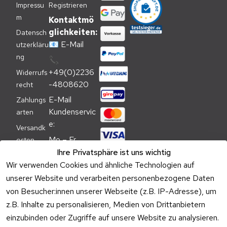
Impressu
Registrieren
m
Kontaktmö
glichkeiten:
Datensch
📧
E-Mail
utzerkläru
ng
📞
+49(0)2236
Widerrufs
-4808620
recht
E-Mail 
Zahlungs
Kundenservic
arten
e:
Versandk
Mo – Fr 
osten
09:00 – 
Ihre Privatsphäre ist uns wichtig
Batteriehi
17:00 Uhr
Wir verwenden Cookies und ähnliche Technologien auf
nweis
unserer Website und verarbeiten personenbezogene Daten
Telefon 
Verpacku
Kundenservic
von Besucher:innen unserer Webseite (z.B. IP-Adresse), um
ngshinwei
e:
z.B. Inhalte zu personalisieren, Medien von Drittanbietern
se
einzubinden oder Zugriffe auf unsere Website zu analysieren.
Mo – Fr 11:00 
Altgeräte