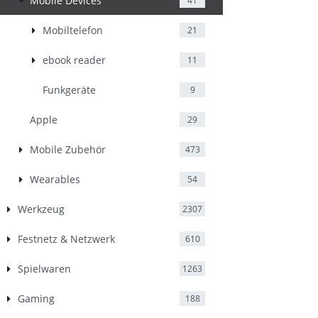
Mobile Devices
41
Mobiltelefon
21
ebook reader
11
Funkgeräte
9
Apple
29
Mobile Zubehör
473
Wearables
54
Werkzeug
2307
Festnetz & Netzwerk
610
Spielwaren
1263
Gaming
188