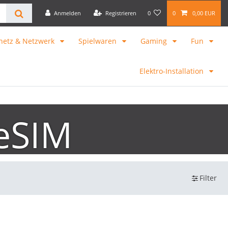
Anmelden
Registrieren
0
0
0,00 EUR
netz & Netzwerk
Spielwaren
Gaming
Fun
Elektro-Installation
eSIM
Filter