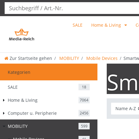
SALE
Home & Living
C
Zur Startseite gehen
MOBILITY
Mobile Devices
Smartw
Sm
Kategorien
SALE
18
Home & Living
7064
Computer u. Peripherie
2456
MOBILITY
599