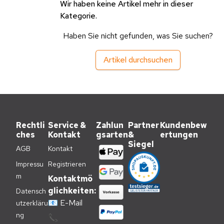
Wir haben keine Artikel mehr in dieser
Kategorie.
Haben Sie nicht gefunden, was Sie suchen?
Artikel durchsuchen
Rechtli
Service &
Zahlun
Partner
Kundenbew
ches
Kontakt
gsarten
&
ertungen
Siegel
AGB
Kontakt
Impressu
Registrieren
m
Kontaktmö
glichkeiten:
Datensch
📧
E-Mail
utzerkläru
ng
📞