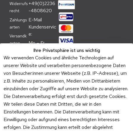
+49(0)2236
Widerrufs
-4808620
recht
E-Mail 
Zahlungs
Kundenservic
arten
e:
Versandk
Mo – Fr 
osten
09:00 – 
Ihre Privatsphäre ist uns wichtig
Batteriehi
17:00 Uhr
Wir verwenden Cookies und ähnliche Technologien auf
nweis
unserer Website und verarbeiten personenbezogene Daten
Telefon 
Verpacku
von Besucher:innen unserer Webseite (z.B. IP-Adresse), um
Kundenservic
ngshinwei
e:
z.B. Inhalte zu personalisieren, Medien von Drittanbietern
se
einzubinden oder Zugriffe auf unsere Website zu analysieren.
Mo – Fr 11:00 
Altgeräte
Die Datenverarbeitung erfolgt erst durch gesetzte Cookies.
– 15:00 Uhr
-
Wir teilen diese Daten mit Dritten, die wir in den
Entsorgu
Versa
Einstellungen benennen. Die Datenverarbeitung kann mit
ng
ndpa
Einwilligung oder aufgrund eines berechtigten Interesses
rtner
erfolgen. Die Zustimmung kann erteilt oder abgelehnt
Vertrag