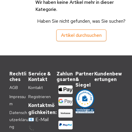
Wir haben keine Artikel mehr in dieser
Kategorie.
Haben Sie nicht gefunden, was Sie suchen?
Artikel durchsuchen
Rechtli
Service &
Zahlun
Partner
Kundenbew
ches
Kontakt
gsarten
&
ertungen
Siegel
AGB
Kontakt
Impressu
Registrieren
m
Kontaktmö
glichkeiten:
Datensch
📧
E-Mail
utzerkläru
ng
📞