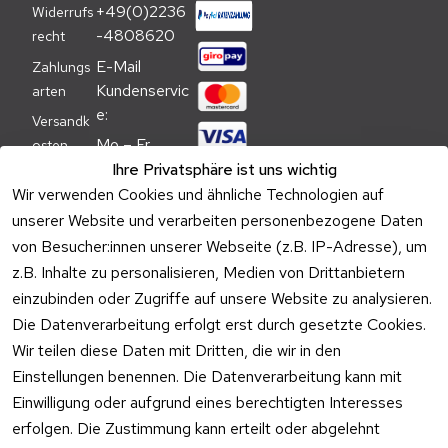
+49(0)2236
Widerrufs
-4808620
recht
E-Mail 
Zahlungs
Kundenservic
arten
e:
Versandk
Mo – Fr 
osten
09:00 – 
Ihre Privatsphäre ist uns wichtig
Batteriehi
17:00 Uhr
Wir verwenden Cookies und ähnliche Technologien auf
nweis
unserer Website und verarbeiten personenbezogene Daten
Telefon 
Verpacku
von Besucher:innen unserer Webseite (z.B. IP-Adresse), um
Kundenservic
ngshinwei
e:
z.B. Inhalte zu personalisieren, Medien von Drittanbietern
se
einzubinden oder Zugriffe auf unsere Website zu analysieren.
Mo – Fr 11:00 
Altgeräte
Die Datenverarbeitung erfolgt erst durch gesetzte Cookies.
– 15:00 Uhr
-
Wir teilen diese Daten mit Dritten, die wir in den
Entsorgu
Versa
Einstellungen benennen. Die Datenverarbeitung kann mit
ng
ndpa
Einwilligung oder aufgrund eines berechtigten Interesses
rtner
erfolgen. Die Zustimmung kann erteilt oder abgelehnt
Vertrag