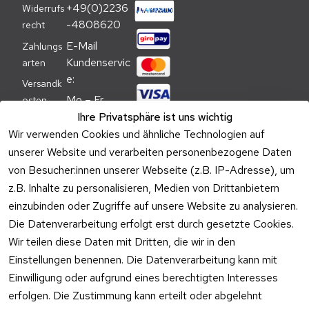
+49(0)2236
Widerrufs
-4808620
recht
E-Mail 
Zahlungs
Kundenservic
arten
e:
Versandk
Mo – Fr 
osten
09:00 – 
Ihre Privatsphäre ist uns wichtig
Batteriehi
17:00 Uhr
Wir verwenden Cookies und ähnliche Technologien auf
nweis
unserer Website und verarbeiten personenbezogene Daten
Telefon 
Verpacku
von Besucher:innen unserer Webseite (z.B. IP-Adresse), um
Kundenservic
ngshinwei
e:
z.B. Inhalte zu personalisieren, Medien von Drittanbietern
se
einzubinden oder Zugriffe auf unsere Website zu analysieren.
Mo – Fr 11:00 
Altgeräte
Die Datenverarbeitung erfolgt erst durch gesetzte Cookies.
– 15:00 Uhr
-
Wir teilen diese Daten mit Dritten, die wir in den
Entsorgu
Versa
Einstellungen benennen. Die Datenverarbeitung kann mit
ng
ndpa
Einwilligung oder aufgrund eines berechtigten Interesses
rtner
erfolgen. Die Zustimmung kann erteilt oder abgelehnt
Vertrag