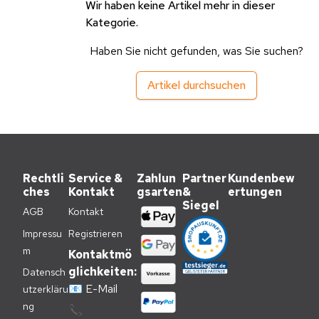
Wir haben keine Artikel mehr in dieser
Kategorie.
Haben Sie nicht gefunden, was Sie suchen?
Artikel durchsuchen
Rechtli
Service &
Zahlun
Partner
Kundenbew
ches
Kontakt
gsarten
&
ertungen
Siegel
AGB
Kontakt
Impressu
Registrieren
m
Kontaktmö
glichkeiten:
Datensch
📧
E-Mail
utzerkläru
ng
📞