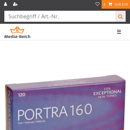
0
0,00 EUR
☰