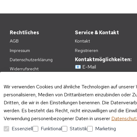
Rechtliches
Service & Kontakt
AGB
Kontakt
Impressum
Registrieren
Kontaktmöglichkeiten:
Datenschutzerklärung
📧
E-Mail
Widerrufsrecht
📞
+49(0)2236-4808620
Zahlungsarten
E-Mail Kundenservice:
Wir verwenden Cookies und ähnliche Technologien auf unserer 
Versandkosten
personalisieren, Medien von Drittanbietern einzubinden oder Zu
Mo – Fr 09:00 – 17:00 Uhr
Batteriehinweis
Dritten, die wir in den Einstellungen benennen. Die Datenverar
Telefon Kundenservice:
Verpackungshinweise
werden. Es besteht das Recht, nicht einzuwilligen und die Einw
Mo – Fr 11:00 – 15:00 Uhr
Altgeräte-Entsorgung
Verwendung personenbezogener Daten in unserer
Datenschutz
Essenziell
Funktional
Statistik
Marketing
Vertrag widerrufen