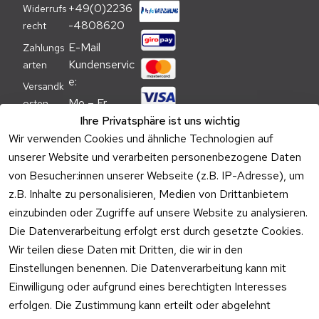
+49(0)2236
Widerrufs
-4808620
recht
E-Mail 
Zahlungs
Kundenservic
arten
e:
Versandk
Mo – Fr 
osten
09:00 – 
Ihre Privatsphäre ist uns wichtig
Batteriehi
17:00 Uhr
Wir verwenden Cookies und ähnliche Technologien auf
nweis
unserer Website und verarbeiten personenbezogene Daten
Telefon 
Verpacku
von Besucher:innen unserer Webseite (z.B. IP-Adresse), um
Kundenservic
ngshinwei
e:
z.B. Inhalte zu personalisieren, Medien von Drittanbietern
se
einzubinden oder Zugriffe auf unsere Website zu analysieren.
Mo – Fr 11:00 
Altgeräte
Die Datenverarbeitung erfolgt erst durch gesetzte Cookies.
– 15:00 Uhr
-
Wir teilen diese Daten mit Dritten, die wir in den
Entsorgu
Versa
Einstellungen benennen. Die Datenverarbeitung kann mit
ng
ndpa
Einwilligung oder aufgrund eines berechtigten Interesses
rtner
erfolgen. Die Zustimmung kann erteilt oder abgelehnt
Vertrag