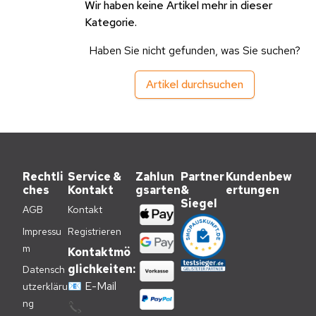
Wir haben keine Artikel mehr in dieser
Kategorie.
Haben Sie nicht gefunden, was Sie suchen?
Artikel durchsuchen
Rechtli
Service &
Zahlun
Partner
Kundenbew
ches
Kontakt
gsarten
&
ertungen
Siegel
AGB
Kontakt
Impressu
Registrieren
m
Kontaktmö
glichkeiten:
Datensch
📧
E-Mail
utzerkläru
ng
📞