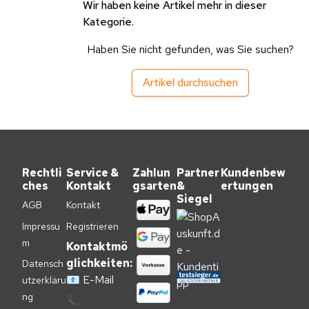
Wir haben keine Artikel mehr in dieser
Kategorie.
Haben Sie nicht gefunden, was Sie suchen?
Artikel durchsuchen
Rechtli
Service &
Zahlun
Partner
Kundenbew
ches
Kontakt
gsarten
&
ertungen
Siegel
AGB
Kontakt
Impressu
Registrieren
m
Kontaktmö
glichkeiten:
Datensch
📧
E-Mail
utzerkläru
ng
📞