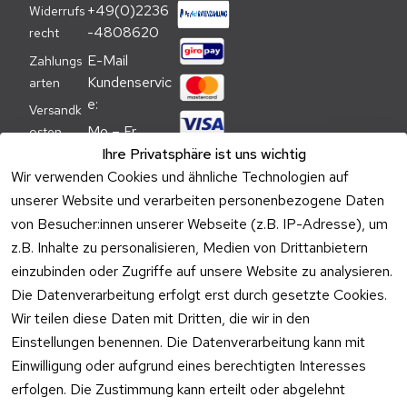
+49(0)2236
Widerrufs
-4808620
recht
E-Mail 
Zahlungs
Kundenservic
arten
e:
Versandk
Mo – Fr 
osten
09:00 – 
Ihre Privatsphäre ist uns wichtig
Batteriehi
17:00 Uhr
Wir verwenden Cookies und ähnliche Technologien auf
nweis
unserer Website und verarbeiten personenbezogene Daten
Telefon 
Verpacku
von Besucher:innen unserer Webseite (z.B. IP-Adresse), um
Kundenservic
ngshinwei
e:
z.B. Inhalte zu personalisieren, Medien von Drittanbietern
se
einzubinden oder Zugriffe auf unsere Website zu analysieren.
Mo – Fr 11:00 
Altgeräte
Die Datenverarbeitung erfolgt erst durch gesetzte Cookies.
– 15:00 Uhr
-
Wir teilen diese Daten mit Dritten, die wir in den
Entsorgu
Versa
Einstellungen benennen. Die Datenverarbeitung kann mit
ng
ndpa
Einwilligung oder aufgrund eines berechtigten Interesses
rtner
erfolgen. Die Zustimmung kann erteilt oder abgelehnt
Vertrag