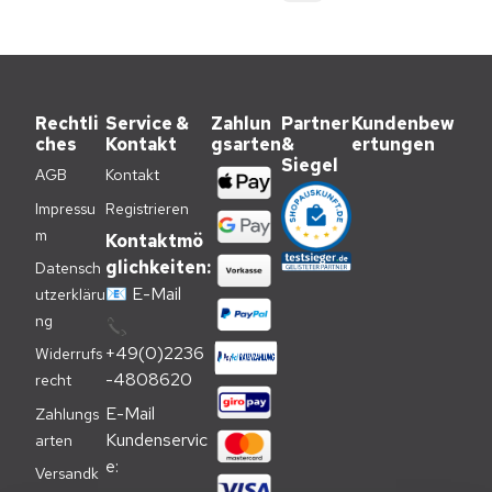
Rechtli
Service &
Zahlun
Partner
Kundenbew
ches
Kontakt
gsarten
&
ertungen
Siegel
AGB
Kontakt
Impressu
Registrieren
m
Kontaktmö
glichkeiten:
Datensch
📧
E-Mail
utzerkläru
ng
📞
+49(0)2236
Widerrufs
-4808620
recht
E-Mail 
Zahlungs
Kundenservic
arten
e:
Versandk