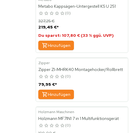
Metabo Kappsägen-Untergestell KS U 251
0
327,25 €
219,45 €
*
Du sparst: 107,80 € (33 % ggü. UVP)
Hinzufügen
Zipper
Zipper ZI-MHRK40 Montagehocker/Rollbrett
0
79,95 €
*
Hinzufügen
Holzmann Maschinen
Holzmann MF7IN1 7 in 1 Multifunktionsgerät
0