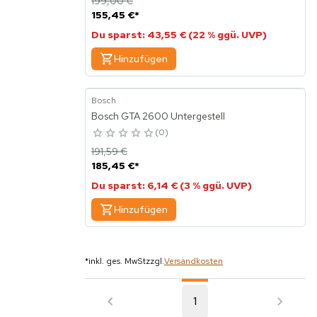
199,00 €
155,45 €
*
Du sparst: 43,55 € (22 % ggü. UVP)
Hinzufügen
Bosch
Bosch GTA 2600 Untergestell
0
191,59 €
185,45 €
*
Du sparst: 6,14 € (3 % ggü. UVP)
Hinzufügen
*
inkl. ges. MwSt
zzgl.
Versandkosten
1