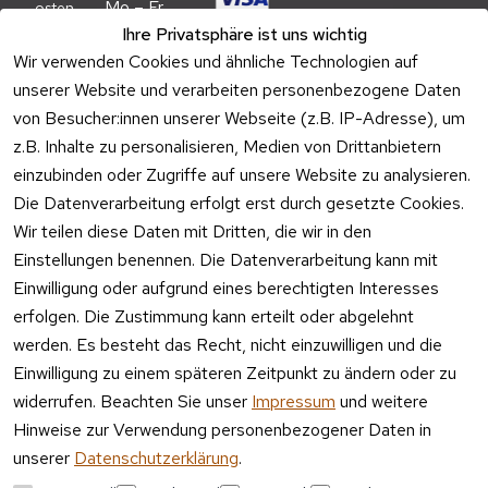
Mo – Fr 
osten
09:00 – 
Ihre Privatsphäre ist uns wichtig
Batteriehi
17:00 Uhr
Wir verwenden Cookies und ähnliche Technologien auf
nweis
unserer Website und verarbeiten personenbezogene Daten
Telefon 
Verpacku
von Besucher:innen unserer Webseite (z.B. IP-Adresse), um
Kundenservic
ngshinwei
e:
z.B. Inhalte zu personalisieren, Medien von Drittanbietern
se
einzubinden oder Zugriffe auf unsere Website zu analysieren.
Mo – Fr 11:00 
Altgeräte
Die Datenverarbeitung erfolgt erst durch gesetzte Cookies.
– 15:00 Uhr
-
Wir teilen diese Daten mit Dritten, die wir in den
Entsorgu
Versa
Einstellungen benennen. Die Datenverarbeitung kann mit
ng
ndpa
Einwilligung oder aufgrund eines berechtigten Interesses
rtner
erfolgen. Die Zustimmung kann erteilt oder abgelehnt
Vertrag
werden. Es besteht das Recht, nicht einzuwilligen und die
widerrufen
Einwilligung zu einem späteren Zeitpunkt zu ändern oder zu
widerrufen. Beachten Sie unser
Impressum
und weitere
Hinweise zur Verwendung personenbezogener Daten in
unserer
Datenschutzerklärung
.