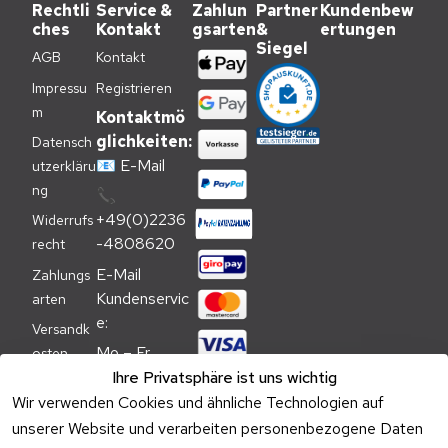
Rechtli
Service &
Zahlun
Partner
Kundenbew
ches
Kontakt
gsarten
&
ertungen
Siegel
AGB
Kontakt
Impressu
Registrieren
m
Kontaktmö
glichkeiten:
Datensch
📧
E-Mail
utzerkläru
ng
📞
+49(0)2236
Widerrufs
-4808620
recht
E-Mail 
Zahlungs
Kundenservic
arten
e:
Versandk
Mo – Fr 
osten
09:00 – 
Ihre Privatsphäre ist uns wichtig
Batteriehi
17:00 Uhr
Wir verwenden Cookies und ähnliche Technologien auf
nweis
unserer Website und verarbeiten personenbezogene Daten
Telefon 
Verpacku