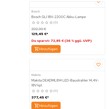
Bosch
Bosch GLI 18V-2200C Akku-Lampe
0
202,30 €
129,45 €
*
Du sparst: 72,85 € (36 % ggü. UVP)
Hinzufügen
Makita
Makita DEADML814 LED-Baustrahler 14,4V-
18V kpl.
0
377,45 €
*
Hinzufügen