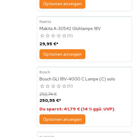
Optionen anzeigen
Makita
Makita A-30542 Glühlampe 18V
0
29,95 €
*
Optionen anzeigen
Bosch
Bosch GLI 18V-4000 C Lampe (C) solo
0
292,74 €
250,95 €
*
Du sparst: 41,79 € (14 % ggü. UVP)
Optionen anzeigen