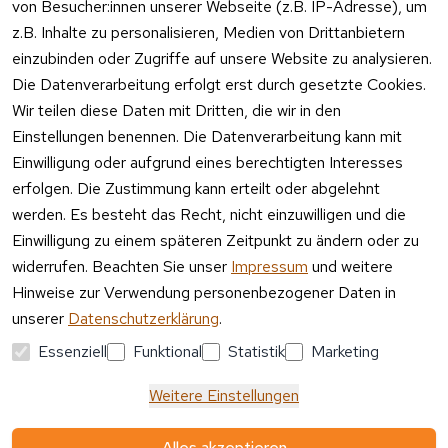
von Besucher:innen unserer Webseite (z.B. IP-Adresse), um
Kundenservic
ngshinwei
e:
z.B. Inhalte zu personalisieren, Medien von Drittanbietern
se
einzubinden oder Zugriffe auf unsere Website zu analysieren.
Mo – Fr 11:00 
Altgeräte
Die Datenverarbeitung erfolgt erst durch gesetzte Cookies.
– 15:00 Uhr
-
Wir teilen diese Daten mit Dritten, die wir in den
Entsorgu
Versa
Einstellungen benennen. Die Datenverarbeitung kann mit
ng
ndpa
Einwilligung oder aufgrund eines berechtigten Interesses
rtner
erfolgen. Die Zustimmung kann erteilt oder abgelehnt
Vertrag
werden. Es besteht das Recht, nicht einzuwilligen und die
widerrufen
Einwilligung zu einem späteren Zeitpunkt zu ändern oder zu
widerrufen. Beachten Sie unser
Impressum
und weitere
Hinweise zur Verwendung personenbezogener Daten in
unserer
Datenschutzerklärung
.
Essenziell
Funktional
Statistik
Marketing
Weitere Einstellungen
Alles akzeptieren