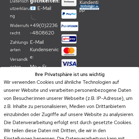
glichkeiten:
Datensch
📧
E-Mail
utzerkläru
ng
📞
+49(0)2236
Widerrufs
-4808620
recht
E-Mail 
Zahlungs
Kundenservic
arten
e:
Versandk
Mo – Fr 
osten
09:00 – 
Ihre Privatsphäre ist uns wichtig
Batteriehi
17:00 Uhr
Wir verwenden Cookies und ähnliche Technologien auf
nweis
unserer Website und verarbeiten personenbezogene Daten
Telefon 
Verpacku
Kundenservic
von Besucher:innen unserer Webseite (z.B. IP-Adresse), um
ngshinwei
e:
z.B. Inhalte zu personalisieren, Medien von Drittanbietern
se
einzubinden oder Zugriffe auf unsere Website zu analysieren.
Mo – Fr 11:00 
Altgeräte
Die Datenverarbeitung erfolgt erst durch gesetzte Cookies.
– 15:00 Uhr
-
Wir teilen diese Daten mit Dritten, die wir in den
Entsorgu
Versa
Einstellungen benennen. Die Datenverarbeitung kann mit