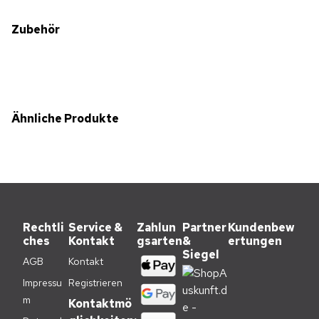
Zubehör
Ähnliche Produkte
Rechtli
Service &
Zahlun
Partner
Kundenbew
ches
Kontakt
gsarten
&
ertungen
Siegel
AGB
Kontakt
Impressu
Registrieren
m
Kontaktmö