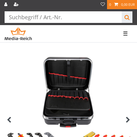
0
0,00 EUR
☰