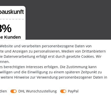
 Website und verarbeiten personenbezogene Daten von
alte und Anzeigen zu personalisieren, Medien von Drittanbietern
e Datenverarbeitung erfolgt erst durch gesetzte Cookies. Wir
ennen.
es berechtigten Interesses erfolgen. Die Zustimmung kann
uwilligen und die Einwilligung zu einem späteren Zeitpunkt zu
Copyright by Media-Reich GmbH
weitere Hinweise zur Verwendung personenbezogener Daten in
dien
DHL Wunschzustellung
PayPal
en­schutz­erklärung
AGB
Widerrufs­recht
Vertrag wider