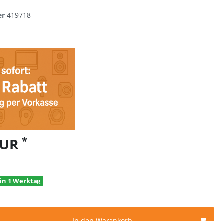
er
419718
*
EUR
 in 1 Werktag
In den Warenkorb