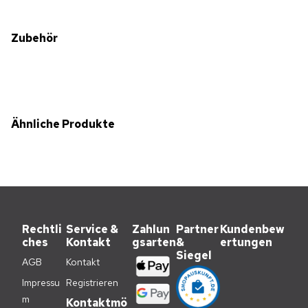
Zubehör
Ähnliche Produkte
Rechtli
Service &
Zahlun
Partner
Kundenbew
ches
Kontakt
gsarten
&
ertungen
Siegel
AGB
Kontakt
Impressu
Registrieren
m
Kontaktmö