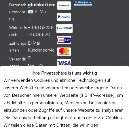
glichkeiten:
Datensch
📧
E-Mail
utzerkläru
ng
📞
+49(0)2236
Widerrufs
-4808620
recht
E-Mail 
Zahlungs
Kundenservic
arten
e:
Versandk
Mo – Fr 
osten
09:00 – 
Ihre Privatsphäre ist uns wichtig
Batteriehi
17:00 Uhr
Wir verwenden Cookies und ähnliche Technologien auf
nweis
unserer Website und verarbeiten personenbezogene Daten
Telefon 
Verpacku
Kundenservic
von Besucher:innen unserer Webseite (z.B. IP-Adresse), um
ngshinwei
e:
z.B. Inhalte zu personalisieren, Medien von Drittanbietern
se
einzubinden oder Zugriffe auf unsere Website zu analysieren.
Mo – Fr 11:00 
Altgeräte
Die Datenverarbeitung erfolgt erst durch gesetzte Cookies.
– 15:00 Uhr
-
Wir teilen diese Daten mit Dritten, die wir in den
Entsorgu