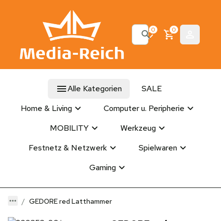
0
0
Alle Kategorien
SALE
Home & Living
Computer u. Peripherie
MOBILITY
Werkzeug
Festnetz & Netzwerk
Spielwaren
Gaming
GEDORE red Latthammer