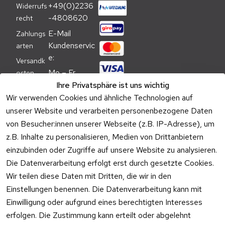
+49(0)2236
Widerrufs
-4808620
recht
E-Mail 
Zahlungs
Kundenservic
arten
e:
Versandk
Mo – Fr 
osten
09:00 – 
Ihre Privatsphäre ist uns wichtig
Batteriehi
17:00 Uhr
Wir verwenden Cookies und ähnliche Technologien auf
nweis
unserer Website und verarbeiten personenbezogene Daten
Telefon 
Verpacku
von Besucher:innen unserer Webseite (z.B. IP-Adresse), um
Kundenservic
ngshinwei
e:
z.B. Inhalte zu personalisieren, Medien von Drittanbietern
se
einzubinden oder Zugriffe auf unsere Website zu analysieren.
Mo – Fr 11:00 
Altgeräte
Die Datenverarbeitung erfolgt erst durch gesetzte Cookies.
– 15:00 Uhr
-
Wir teilen diese Daten mit Dritten, die wir in den
Entsorgu
Versa
Einstellungen benennen. Die Datenverarbeitung kann mit
ng
ndpa
Einwilligung oder aufgrund eines berechtigten Interesses
rtner
erfolgen. Die Zustimmung kann erteilt oder abgelehnt
Vertrag