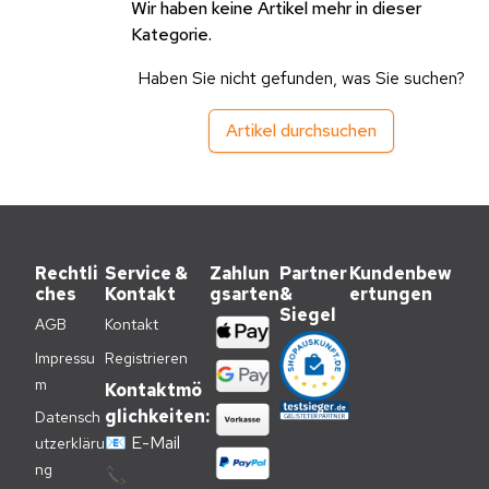
Wir haben keine Artikel mehr in dieser
Kategorie.
Haben Sie nicht gefunden, was Sie suchen?
Artikel durchsuchen
Rechtli
Service &
Zahlun
Partner
Kundenbew
ches
Kontakt
gsarten
&
ertungen
Siegel
AGB
Kontakt
Impressu
Registrieren
m
Kontaktmö
glichkeiten:
Datensch
📧
E-Mail
utzerkläru
ng
📞