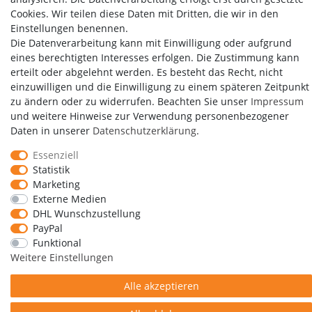
Cookies. Wir teilen diese Daten mit Dritten, die wir in den
Einstellungen benennen.
Die Datenverarbeitung kann mit Einwilligung oder aufgrund
eines berechtigten Interesses erfolgen. Die Zustimmung kann
erteilt oder abgelehnt werden. Es besteht das Recht, nicht
einzuwilligen und die Einwilligung zu einem späteren Zeitpunkt
zu ändern oder zu widerrufen. Beachten Sie unser
Impressum
Copyright by Media-Reich GmbH
und weitere Hinweise zur Verwendung personenbezogener
Daten in unserer
Daten­schutz­erklärung
.
Essenziell
Impressum
Daten­schutz­erklärung
AGB
Statistik
Marketing
Externe Medien
Widerrufs­recht
Kontakt
Vertrag widerrufen
DHL Wunschzustellung
PayPal
Funktional
Weitere Einstellungen
Alle akzeptieren