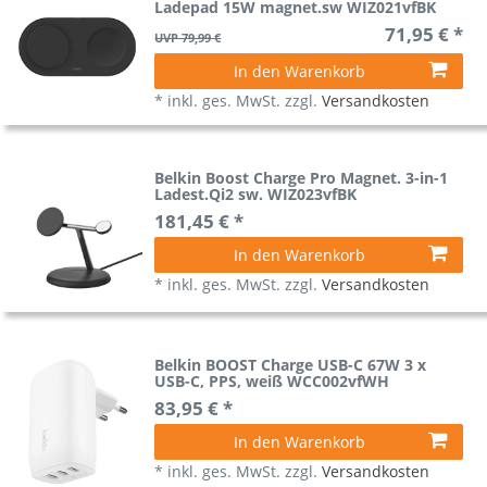
Ladepad 15W magnet.sw WIZ021vfBK
71,95 € *
UVP 79,99 €
In den Warenkorb
*
inkl. ges. MwSt.
zzgl.
Versandkosten
Belkin Boost Charge Pro Magnet. 3-in-1
Ladest.Qi2 sw. WIZ023vfBK
181,45 € *
In den Warenkorb
*
inkl. ges. MwSt.
zzgl.
Versandkosten
Belkin BOOST Charge USB-C 67W 3 x
USB-C, PPS, weiß WCC002vfWH
83,95 € *
In den Warenkorb
*
inkl. ges. MwSt.
zzgl.
Versandkosten