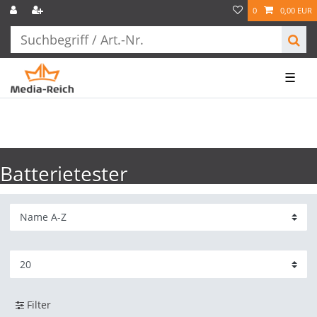
0
0,00 EUR
☰
Batterietester
Filter