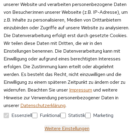
unserer Website und verarbeiten personenbezogene Daten
Telefon 
Verpacku
von Besucher:innen unserer Webseite (z.B. IP-Adresse), um
Kundenservic
ngshinwei
e:
z.B. Inhalte zu personalisieren, Medien von Drittanbietern
se
einzubinden oder Zugriffe auf unsere Website zu analysieren.
Mo – Fr 11:00 
Altgeräte
Die Datenverarbeitung erfolgt erst durch gesetzte Cookies.
– 15:00 Uhr
-
Wir teilen diese Daten mit Dritten, die wir in den
Entsorgu
Versa
Einstellungen benennen. Die Datenverarbeitung kann mit
ng
ndpa
Einwilligung oder aufgrund eines berechtigten Interesses
rtner
erfolgen. Die Zustimmung kann erteilt oder abgelehnt
Vertrag
werden. Es besteht das Recht, nicht einzuwilligen und die
widerrufen
Einwilligung zu einem späteren Zeitpunkt zu ändern oder zu
widerrufen. Beachten Sie unser
Impressum
und weitere
Hinweise zur Verwendung personenbezogener Daten in
unserer
Datenschutzerklärung
.
Essenziell
Funktional
Statistik
Marketing
Weitere Einstellungen