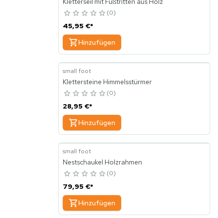
Kletterseil mit Fußtritten aus Holz
0
45,95 €
*
Hinzufügen
small foot
Klettersteine Himmelsstürmer
0
28,95 €
*
Hinzufügen
small foot
Nestschaukel Holzrahmen
0
79,95 €
*
Hinzufügen