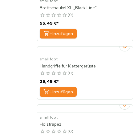
small foot
Brettschaukel XL „Black Line“
0
55,45 €
*
Hinzufügen
small foot
Handgriffe für Klettergerüste
0
25,45 €
*
Hinzufügen
small foot
Holztrapez
0