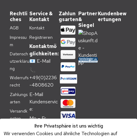
Rechtli
Service &
Zahlun
Partner
Kundenbew
ches
Kontakt
gsarten
&
ertungen
Siegel
AGB
Kontakt
Impressu
Registrieren
m
Kontaktmö
glichkeiten:
Datensch
📧
E-Mail
utzerkläru
ng
📞
+49(0)2236
Widerrufs
-4808620
recht
E-Mail 
Zahlungs
Kundenservic
arten
e:
Versandk
Mo – Fr 
osten
09:00 – 
Ihre Privatsphäre ist uns wichtig
Batteriehi
17:00 Uhr
Wir verwenden Cookies und ähnliche Technologien auf
nweis