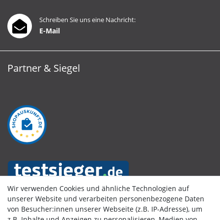
Schreiben Sie uns eine Nachricht:
E-Mail
Partner & Siegel
Wir verwenden Cookies und ähnliche Technologien auf
unserer Website und verarbeiten personenbezogene Daten
von Besucher:innen unserer Webseite (z.B. IP-Adresse), um
Kundenbewertungen
z.B. Inhalte und Anzeigen zu personalisieren, Medien von