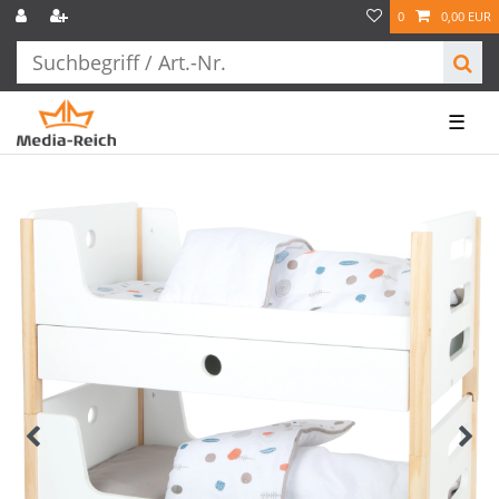
0
0,00 EUR
☰