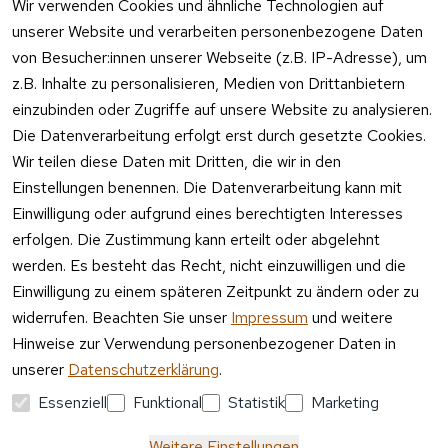
17:00 Uhr
Wir verwenden Cookies und ähnliche Technologien auf
nweis
unserer Website und verarbeiten personenbezogene Daten
Telefon 
Verpacku
Kundenservic
von Besucher:innen unserer Webseite (z.B. IP-Adresse), um
ngshinwei
e:
z.B. Inhalte zu personalisieren, Medien von Drittanbietern
se
einzubinden oder Zugriffe auf unsere Website zu analysieren.
Mo – Fr 11:00 
Altgeräte
Die Datenverarbeitung erfolgt erst durch gesetzte Cookies.
– 15:00 Uhr
-
Wir teilen diese Daten mit Dritten, die wir in den
Entsorgu
Versa
Einstellungen benennen. Die Datenverarbeitung kann mit
ng
ndpa
Einwilligung oder aufgrund eines berechtigten Interesses
rtner
erfolgen. Die Zustimmung kann erteilt oder abgelehnt
Vertrag
werden. Es besteht das Recht, nicht einzuwilligen und die
widerrufen
Einwilligung zu einem späteren Zeitpunkt zu ändern oder zu
widerrufen. Beachten Sie unser
Impressum
und weitere
Hinweise zur Verwendung personenbezogener Daten in
unserer
Datenschutzerklärung
.
Essenziell
Funktional
Statistik
Marketing
Weitere Einstellungen