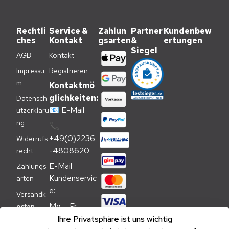
Rechtli
Service &
Zahlun
Partner
Kundenbew
ches
Kontakt
gsarten
&
ertungen
Siegel
AGB
Kontakt
Impressu
Registrieren
m
Kontaktmö
glichkeiten:
Datensch
📧
E-Mail
utzerkläru
ng
📞
+49(0)2236
Widerrufs
-4808620
recht
E-Mail 
Zahlungs
Kundenservic
arten
e:
Versandk
Mo – Fr 
osten
09:00 – 
Ihre Privatsphäre ist uns wichtig
Batteriehi