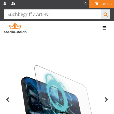
0
0,00 EUR
☰