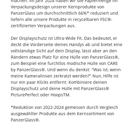
machen: Im Jahr 2024 haben wir die Papiermenge im
Verpackungsdesign unserer Kernprodukte von
PanzerGlass um durchschnittlich 66%* reduziert und
liefern alle unsere Produkte in recycelbaren FSC®-
zertifizierten Verpackungen aus.
Der Displayschutz ist Ultra-Wide Fit. Das bedeutet, er
deckt die Vorderseite deines Handys ab und bietet eine
vollständige Sicht auf dein Display, lässt aber an den
Rändern etwas Platz für eine Hülle von PanzerGlass®,
zum Beispiel eine furchtlos modische Hülle von CARE
by PanzerGlass®. Und wenn du denkst: "Was ist, wenn
meine Kameralinsen zerkratzt werden?" Nun, Hilfe ist
nur ein paar Klicks entfernt: Kombiniere deinen
Displayschutz und deine Hülle mit PanzerGlass®
PicturePerfect oder HoopsTM.
*Reduktion von 2022-2024 gemessen durch Vergleich
ausgewählter Produkte aus dem Kernsortiment von
PanzerGlass®.