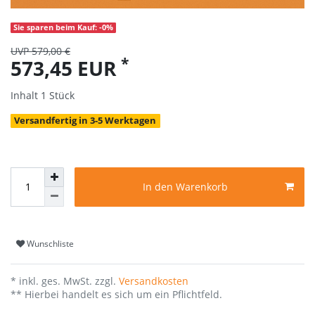
Sie sparen beim Kauf: -0%
UVP 579,00 €
*
573,45 EUR
Inhalt
1
Stück
Versandfertig in 3-5 Werktagen
In den Warenkorb
Wunschliste
* inkl. ges. MwSt. zzgl.
Versandkosten
** Hierbei handelt es sich um ein Pflichtfeld.