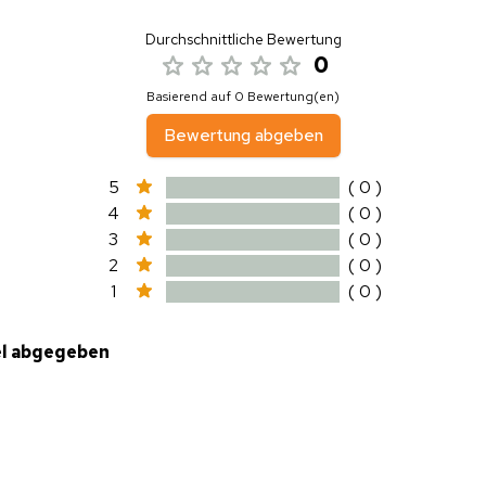
Durchschnittliche Bewertung
0
Basierend auf 0 Bewertung(en)
Bewertung abgeben
5
( 0 )
4
( 0 )
3
( 0 )
2
( 0 )
1
( 0 )
el abgegeben