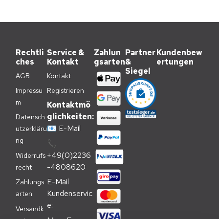
Rechtli
Service &
Zahlun
Partner
Kundenbew
ches
Kontakt
gsarten
&
ertungen
Siegel
AGB
Kontakt
Impressu
Registrieren
m
Kontaktmö
glichkeiten:
Datensch
📧
E-Mail
utzerkläru
ng
📞
+49(0)2236
Widerrufs
-4808620
recht
E-Mail 
Zahlungs
Kundenservic
arten
e:
Versandk