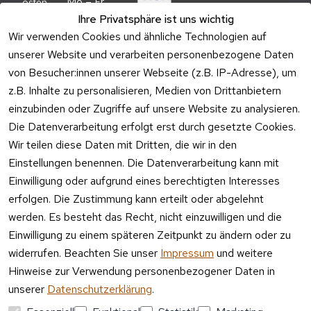
Mo – Fr 
osten
09:00 – 
Ihre Privatsphäre ist uns wichtig
Batteriehi
17:00 Uhr
Wir verwenden Cookies und ähnliche Technologien auf
nweis
unserer Website und verarbeiten personenbezogene Daten
Telefon 
Verpacku
Kundenservic
von Besucher:innen unserer Webseite (z.B. IP-Adresse), um
ngshinwei
e:
z.B. Inhalte zu personalisieren, Medien von Drittanbietern
se
einzubinden oder Zugriffe auf unsere Website zu analysieren.
Mo – Fr 11:00 
Altgeräte
Die Datenverarbeitung erfolgt erst durch gesetzte Cookies.
– 15:00 Uhr
-
Wir teilen diese Daten mit Dritten, die wir in den
Entsorgu
Versa
Einstellungen benennen. Die Datenverarbeitung kann mit
ng
ndpa
Einwilligung oder aufgrund eines berechtigten Interesses
rtner
erfolgen. Die Zustimmung kann erteilt oder abgelehnt
Vertrag
werden. Es besteht das Recht, nicht einzuwilligen und die
widerrufen
Einwilligung zu einem späteren Zeitpunkt zu ändern oder zu
widerrufen. Beachten Sie unser
Impressum
und weitere
Hinweise zur Verwendung personenbezogener Daten in
unserer
Datenschutzerklärung
.