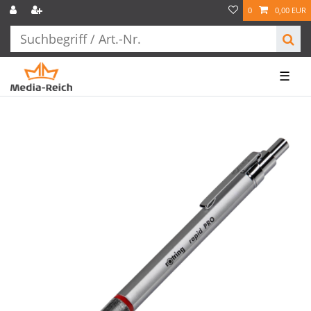
0
0,00 EUR
☰