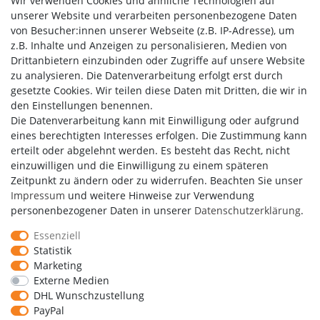
Wir verwenden Cookies und ähnliche Technologien auf
unserer Website und verarbeiten personenbezogene Daten
von Besucher:innen unserer Webseite (z.B. IP-Adresse), um
Kundenbewertungen
z.B. Inhalte und Anzeigen zu personalisieren, Medien von
Drittanbietern einzubinden oder Zugriffe auf unsere Website
zu analysieren. Die Datenverarbeitung erfolgt erst durch
gesetzte Cookies. Wir teilen diese Daten mit Dritten, die wir in
den Einstellungen benennen.
Die Datenverarbeitung kann mit Einwilligung oder aufgrund
eines berechtigten Interesses erfolgen. Die Zustimmung kann
erteilt oder abgelehnt werden. Es besteht das Recht, nicht
einzuwilligen und die Einwilligung zu einem späteren
Zeitpunkt zu ändern oder zu widerrufen. Beachten Sie unser
Impressum
und weitere Hinweise zur Verwendung
personenbezogener Daten in unserer
Daten­schutz­erklärung
.
Essenziell
Statistik
Marketing
Externe Medien
DHL Wunschzustellung
Copyright by Media-Reich GmbH
PayPal