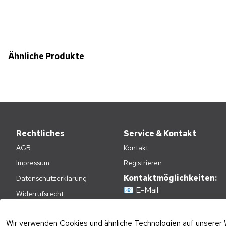
Ähnliche Produkte
Rechtliches
Service & Kontakt
AGB
Kontakt
Impressum
Registrieren
Kontaktmöglichkeiten:
Datenschutzerklärung
📧
E-Mail
Widerrufsrecht
📞
+49(0)2236-4808620
Zahlungsarten
E-Mail Kundenservice:
Wir verwenden Cookies und ähnliche Technologien auf unserer 
Versandkosten