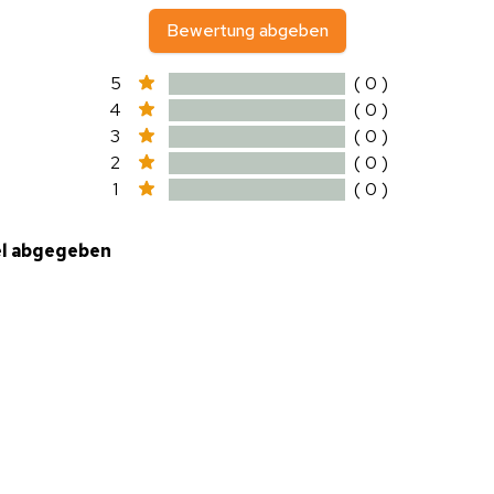
Bewertung abgeben
5
( 0 )
4
( 0 )
3
( 0 )
2
( 0 )
1
( 0 )
el abgegeben