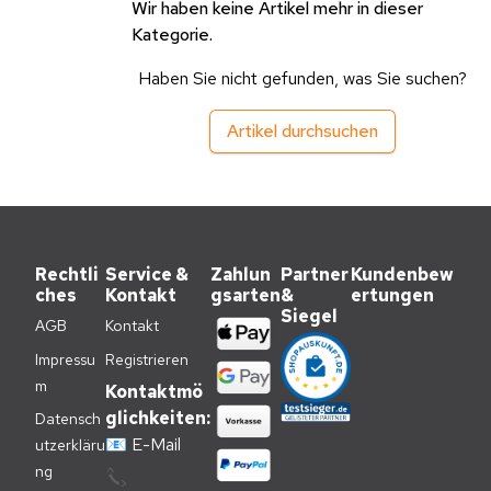
Wir haben keine Artikel mehr in dieser
Kategorie.
Haben Sie nicht gefunden, was Sie suchen?
Artikel durchsuchen
Rechtli
Service &
Zahlun
Partner
Kundenbew
ches
Kontakt
gsarten
&
ertungen
Siegel
AGB
Kontakt
Impressu
Registrieren
m
Kontaktmö
glichkeiten:
Datensch
📧
E-Mail
utzerkläru
ng
📞