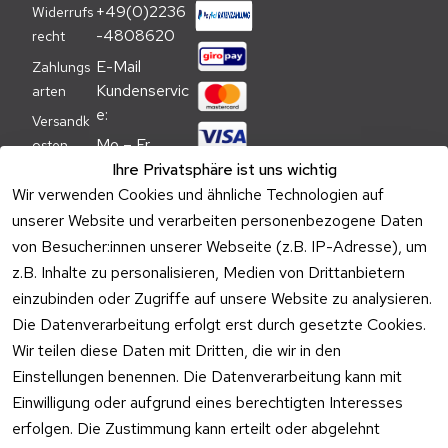
+49(0)2236
Widerrufs
-4808620
recht
E-Mail 
Zahlungs
Kundenservic
arten
e:
Versandk
Mo – Fr 
osten
09:00 – 
Ihre Privatsphäre ist uns wichtig
Batteriehi
17:00 Uhr
Wir verwenden Cookies und ähnliche Technologien auf
nweis
unserer Website und verarbeiten personenbezogene Daten
Telefon 
Verpacku
von Besucher:innen unserer Webseite (z.B. IP-Adresse), um
Kundenservic
ngshinwei
e:
z.B. Inhalte zu personalisieren, Medien von Drittanbietern
se
einzubinden oder Zugriffe auf unsere Website zu analysieren.
Mo – Fr 11:00 
Altgeräte
Die Datenverarbeitung erfolgt erst durch gesetzte Cookies.
– 15:00 Uhr
-
Wir teilen diese Daten mit Dritten, die wir in den
Entsorgu
Versa
Einstellungen benennen. Die Datenverarbeitung kann mit
ng
ndpa
Einwilligung oder aufgrund eines berechtigten Interesses
rtner
erfolgen. Die Zustimmung kann erteilt oder abgelehnt
Vertrag