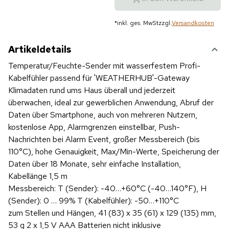
*
inkl. ges. MwSt
zzgl.
Versandkosten
Artikeldetails
Temperatur/Feuchte-Sender mit wasserfestem Profi-
Kabelfühler passend für 'WEATHERHUB'-Gateway
Klimadaten rund ums Haus überall und jederzeit
überwachen, ideal zur gewerblichen Anwendung, Abruf der
Daten über Smartphone, auch von mehreren Nutzern,
kostenlose App, Alarmgrenzen einstellbar, Push-
Nachrichten bei Alarm Event, großer Messbereich (bis
110°C), hohe Genauigkeit, Max/Min-Werte, Speicherung der
Daten über 18 Monate, sehr einfache Installation,
Kabellänge 1,5 m
Messbereich: T (Sender): -40…+60°C (-40…140°F), H
(Sender): 0 … 99% T (Kabelfühler): -50…+110°C
zum Stellen und Hängen, 41 (83) x 35 (61) x 129 (135) mm,
53 g 2 x 1,5 V AAA Batterien nicht inklusive