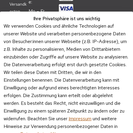
e:
Versandk
Mo – Fr 
osten
09:00 – 
Ihre Privatsphäre ist uns wichtig
Batteriehi
17:00 Uhr
Wir verwenden Cookies und ähnliche Technologien auf
nweis
unserer Website und verarbeiten personenbezogene Daten
Telefon 
Verpacku
Kundenservic
von Besucher:innen unserer Webseite (z.B. IP-Adresse), um
ngshinwei
e:
z.B. Inhalte zu personalisieren, Medien von Drittanbietern
se
einzubinden oder Zugriffe auf unsere Website zu analysieren.
Mo – Fr 11:00 
Altgeräte
Die Datenverarbeitung erfolgt erst durch gesetzte Cookies.
– 15:00 Uhr
-
Wir teilen diese Daten mit Dritten, die wir in den
Entsorgu
Versa
Einstellungen benennen. Die Datenverarbeitung kann mit
ng
ndpa
Einwilligung oder aufgrund eines berechtigten Interesses
rtner
erfolgen. Die Zustimmung kann erteilt oder abgelehnt
Vertrag
werden. Es besteht das Recht, nicht einzuwilligen und die
widerrufen
Einwilligung zu einem späteren Zeitpunkt zu ändern oder zu
widerrufen. Beachten Sie unser
Impressum
und weitere
Hinweise zur Verwendung personenbezogener Daten in