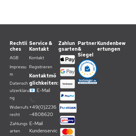
Rechtli
Service &
Zahlun
Partner
Kundenbew
ches
Kontakt
gsarten
&
ertungen
Siegel
AGB
Kontakt
Impressu
Registrieren
m
Kontaktmö
glichkeiten:
Datensch
📧
E-Mail
utzerkläru
ng
📞
+49(0)2236
Widerrufs
-4808620
recht
E-Mail 
Zahlungs
Kundenservic
arten