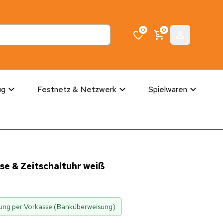
0
0
ug
Festnetz & Netzwerk
Spielwaren
e & Zeitschaltuhr weiß
hlung per Vorkasse (Banküberweisung)