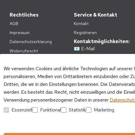
Rechtliches
Service & Kontakt
AGB
Kontakt
Impressum
Registrieren
Kontaktmöglichkeiten:
Datenschutzerklärung
📧
E-Mail
Widerrufsrecht
📞
+49(0)2236-4808620
Zahlungsarten
E-Mail Kundenservice:
Wir verwenden Cookies und ähnliche Technologien auf unserer 
Versandkosten
Mo – Fr 09:00 – 17:00 Uhr
personalisieren, Medien von Drittanbietern einzubinden oder Zu
Batteriehinweis
Dritten, die wir in den Einstellungen benennen. Die Datenverar
Telefon Kundenservice:
Verpackungshinweise
werden. Es besteht das Recht, nicht einzuwilligen und die Einw
Mo – Fr 11:00 – 15:00 Uhr
Altgeräte-Entsorgung
Verwendung personenbezogener Daten in unserer
Datenschutz
Essenziell
Funktional
Statistik
Marketing
Vertrag widerrufen