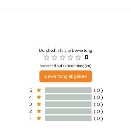
Durchschnittliche Bewertung
0
Basierend auf 0 Bewertung(en)
Bewertung abgeben
5
( 0 )
4
( 0 )
3
( 0 )
2
( 0 )
1
( 0 )