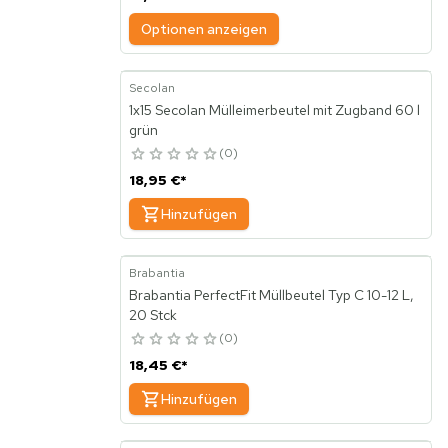
Optionen anzeigen
Secolan
1x15 Secolan Mülleimerbeutel mit Zugband 60 l
grün
0
18,95 €
*
Hinzufügen
Brabantia
Brabantia PerfectFit Müllbeutel Typ C 10-12 L,
20 Stck
0
18,45 €
*
Hinzufügen