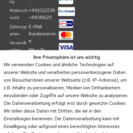
ng
📞
+49(0)2236
Widerrufs
-4808620
recht
E-Mail 
Zahlungs
Kundenservic
arten
e:
Versandk
Mo – Fr 
osten
09:00 – 
Ihre Privatsphäre ist uns wichtig
Batteriehi
17:00 Uhr
Wir verwenden Cookies und ähnliche Technologien auf
nweis
unserer Website und verarbeiten personenbezogene Daten
Telefon 
Verpacku
von Besucher:innen unserer Webseite (z.B. IP-Adresse), um
Kundenservic
ngshinwei
e:
z.B. Inhalte zu personalisieren, Medien von Drittanbietern
se
einzubinden oder Zugriffe auf unsere Website zu analysieren.
Mo – Fr 11:00 
Altgeräte
Die Datenverarbeitung erfolgt erst durch gesetzte Cookies.
– 15:00 Uhr
-
Wir teilen diese Daten mit Dritten, die wir in den
Entsorgu
Versa
Einstellungen benennen. Die Datenverarbeitung kann mit
ng
ndpa
Einwilligung oder aufgrund eines berechtigten Interesses