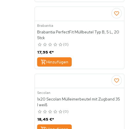
Brabantia
Brabantia PerfectFit Müllbeutel Typ B, 5 L, 20
Stck
0
17,95 €
*
Hinzufügen
Secolan
1x20 Secolan Mülleimerbeutel mit Zugband 35
l weiß
0
18,45 €
*