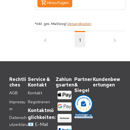
Hinzufügen
*
inkl. ges. MwSt
zzgl.
Versandkosten
1
Rechtli
Service &
Zahlun
Partner
Kundenbew
ches
Kontakt
gsarten
&
ertungen
Siegel
AGB
Kontakt
Impressu
Registrieren
m
Kontaktmö
glichkeiten:
Datensch
📧
E-Mail
utzerkläru