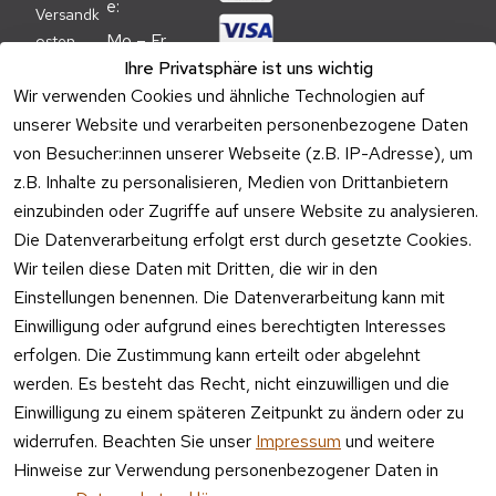
e:
Versandk
Mo – Fr 
osten
09:00 – 
Ihre Privatsphäre ist uns wichtig
Batteriehi
17:00 Uhr
Wir verwenden Cookies und ähnliche Technologien auf
nweis
unserer Website und verarbeiten personenbezogene Daten
Telefon 
Verpacku
Kundenservic
von Besucher:innen unserer Webseite (z.B. IP-Adresse), um
ngshinwei
e:
z.B. Inhalte zu personalisieren, Medien von Drittanbietern
se
einzubinden oder Zugriffe auf unsere Website zu analysieren.
Mo – Fr 11:00 
Altgeräte
Die Datenverarbeitung erfolgt erst durch gesetzte Cookies.
– 15:00 Uhr
-
Wir teilen diese Daten mit Dritten, die wir in den
Entsorgu
Versa
Einstellungen benennen. Die Datenverarbeitung kann mit
ng
ndpa
Einwilligung oder aufgrund eines berechtigten Interesses
rtner
erfolgen. Die Zustimmung kann erteilt oder abgelehnt
Vertrag
werden. Es besteht das Recht, nicht einzuwilligen und die
widerrufen
Einwilligung zu einem späteren Zeitpunkt zu ändern oder zu
widerrufen. Beachten Sie unser
Impressum
und weitere
Hinweise zur Verwendung personenbezogener Daten in