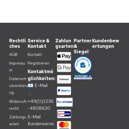
Rechtli
Service &
Zahlun
Partner
Kundenbew
ches
Kontakt
gsarten
&
ertungen
Siegel
AGB
Kontakt
Impressu
Registrieren
m
Kontaktmö
glichkeiten:
Datensch
📧
E-Mail
utzerkläru
ng
📞
+49(0)2236
Widerrufs
-4808620
recht
E-Mail 
Zahlungs
Kundenservic
arten