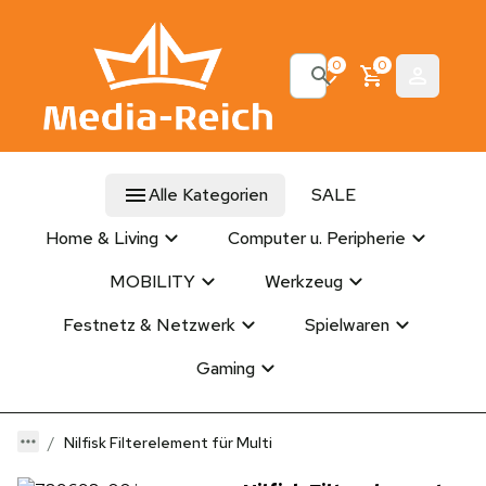
0
0
Alle Kategorien
SALE
Home & Living
Computer u. Peripherie
MOBILITY
Werkzeug
Festnetz & Netzwerk
Spielwaren
Gaming
Nilfisk Filterelement für Multi