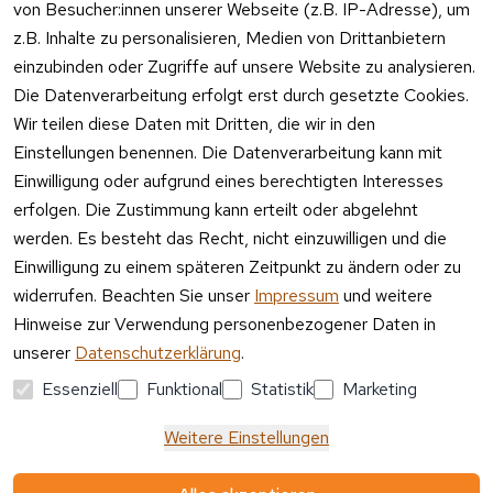
Kundenservic
von Besucher:innen unserer Webseite (z.B. IP-Adresse), um
ngshinwei
e:
z.B. Inhalte zu personalisieren, Medien von Drittanbietern
se
einzubinden oder Zugriffe auf unsere Website zu analysieren.
Mo – Fr 11:00 
Altgeräte
Die Datenverarbeitung erfolgt erst durch gesetzte Cookies.
– 15:00 Uhr
-
Wir teilen diese Daten mit Dritten, die wir in den
Entsorgu
Versa
Einstellungen benennen. Die Datenverarbeitung kann mit
ng
ndpa
Einwilligung oder aufgrund eines berechtigten Interesses
rtner
erfolgen. Die Zustimmung kann erteilt oder abgelehnt
Vertrag
werden. Es besteht das Recht, nicht einzuwilligen und die
widerrufen
Einwilligung zu einem späteren Zeitpunkt zu ändern oder zu
widerrufen. Beachten Sie unser
Impressum
und weitere
Hinweise zur Verwendung personenbezogener Daten in
unserer
Datenschutzerklärung
.
Essenziell
Funktional
Statistik
Marketing
Weitere Einstellungen