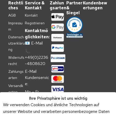
Rechtli
Service &
Zahlun
Partner
Kundenbew
ches
Kontakt
gsarten
&
ertungen
Siegel
AGB
Kontakt
Impressu
Registrieren
m
Kontaktmö
glichkeiten:
Datensch
📧
E-Mail
utzerkläru
ng
📞
+49(0)2236
Widerrufs
-4808620
recht
E-Mail 
Zahlungs
Kundenservic
arten
e:
Versandk
Mo – Fr 
osten
09:00 – 
Ihre Privatsphäre ist uns wichtig
Batteriehi
17:00 Uhr
Wir verwenden Cookies und ähnliche Technologien auf
nweis
unserer Website und verarbeiten personenbezogene Daten
Telefon 
Verpacku