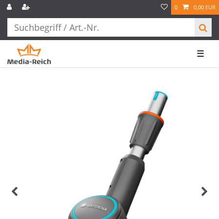
0
0,00 EUR
☰