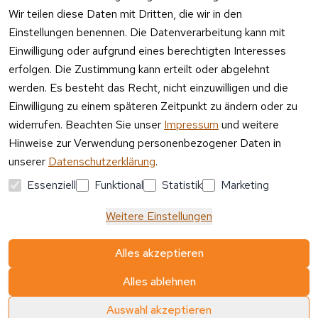
-
Wir teilen diese Daten mit Dritten, die wir in den
Entsorgu
Versa
Einstellungen benennen. Die Datenverarbeitung kann mit
ng
ndpa
Einwilligung oder aufgrund eines berechtigten Interesses
rtner
erfolgen. Die Zustimmung kann erteilt oder abgelehnt
Vertrag
werden. Es besteht das Recht, nicht einzuwilligen und die
widerrufen
Einwilligung zu einem späteren Zeitpunkt zu ändern oder zu
widerrufen. Beachten Sie unser
Impressum
und weitere
Hinweise zur Verwendung personenbezogener Daten in
unserer
Datenschutzerklärung
.
Essenziell
Funktional
Statistik
Marketing
Weitere Einstellungen
Alles akzeptieren
Alles ablehnen
© Media-Reich GmbH
Auswahl akzeptieren