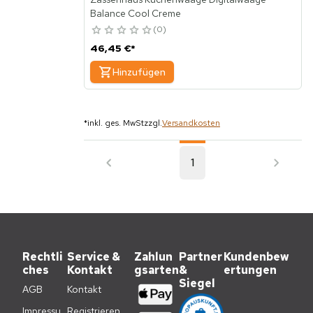
Balance Cool Creme
0
46,45 €
*
Hinzufügen
*
inkl. ges. MwSt
zzgl.
Versandkosten
1
Rechtli
Service &
Zahlun
Partner
Kundenbew
ches
Kontakt
gsarten
&
ertungen
Siegel
AGB
Kontakt
Impressu
Registrieren