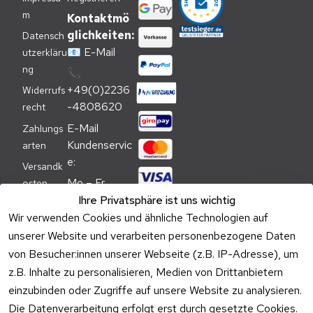
m
Kontaktmö
glichkeiten:
Datensch
📧
E-Mail
utzerkläru
ng
📞
+49(0)2236
Widerrufs
-4808620
recht
E-Mail 
Zahlungs
Kundenservic
arten
e:
Versandk
Mo – Fr 
osten
09:00 – 
Ihre Privatsphäre ist uns wichtig
Batteriehi
17:00 Uhr
Wir verwenden Cookies und ähnliche Technologien auf
nweis
unserer Website und verarbeiten personenbezogene Daten
Telefon 
Verpacku
von Besucher:innen unserer Webseite (z.B. IP-Adresse), um
Kundenservic
ngshinwei
e:
z.B. Inhalte zu personalisieren, Medien von Drittanbietern
se
einzubinden oder Zugriffe auf unsere Website zu analysieren.
Mo – Fr 11:00 
Altgeräte
Die Datenverarbeitung erfolgt erst durch gesetzte Cookies.
– 15:00 Uhr