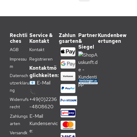
Rechtli
Service &
Zahlun
Partner
Kundenbew
ches
Kontakt
gsarten
&
ertungen
Siegel
AGB
Kontakt
Impressu
Registrieren
m
Kontaktmö
glichkeiten:
Datensch
📧
E-Mail
utzerkläru
ng
📞
+49(0)2236
Widerrufs
-4808620
recht
E-Mail 
Zahlungs
Kundenservic
arten
e:
Versandk