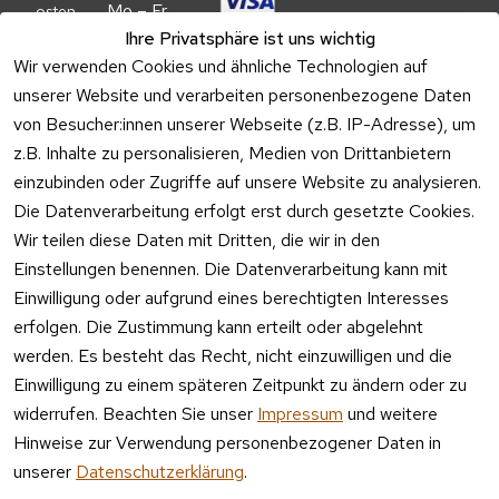
Mo – Fr 
osten
09:00 – 
Ihre Privatsphäre ist uns wichtig
Batteriehi
17:00 Uhr
Wir verwenden Cookies und ähnliche Technologien auf
nweis
unserer Website und verarbeiten personenbezogene Daten
Telefon 
Verpacku
von Besucher:innen unserer Webseite (z.B. IP-Adresse), um
Kundenservic
ngshinwei
e:
z.B. Inhalte zu personalisieren, Medien von Drittanbietern
se
einzubinden oder Zugriffe auf unsere Website zu analysieren.
Mo – Fr 11:00 
Altgeräte
Die Datenverarbeitung erfolgt erst durch gesetzte Cookies.
– 15:00 Uhr
-
Wir teilen diese Daten mit Dritten, die wir in den
Entsorgu
Versa
Einstellungen benennen. Die Datenverarbeitung kann mit
ng
ndpa
Einwilligung oder aufgrund eines berechtigten Interesses
rtner
erfolgen. Die Zustimmung kann erteilt oder abgelehnt
Vertrag
werden. Es besteht das Recht, nicht einzuwilligen und die
widerrufen
Einwilligung zu einem späteren Zeitpunkt zu ändern oder zu
widerrufen. Beachten Sie unser
Impressum
und weitere
Hinweise zur Verwendung personenbezogener Daten in
unserer
Datenschutzerklärung
.