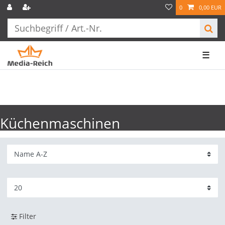
0
0,00 EUR
☰
Küchenmaschinen
Filter