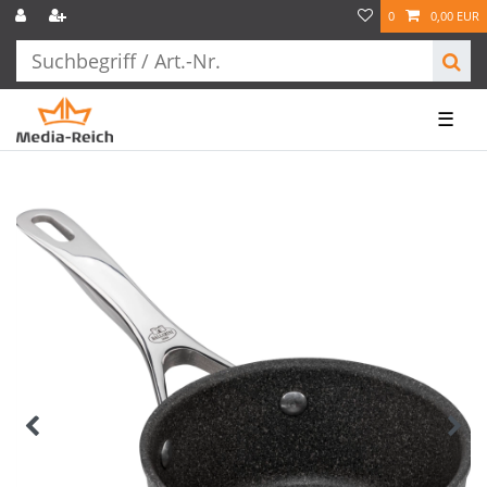
0
0,00 EUR
☰